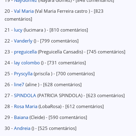
19 -
NayGomez
(Nayara Gomez) - [848 comentários]
20 -
Val Maria
(Val Maria Ferreira castro ) - [823
comentários]
21 -
lucy
(lucimara ) - [810 comentários]
22 -
Vanderly
() - [799 comentários]
23 -
preguicella
(Preguicella Cansadis) - [745 comentários]
24 -
lay colombo
() - [731 comentários]
25 -
Pryscylla
(priscila ) - [700 comentários]
26 -
line7
(aline ) - [628 comentários]
27 -
SPINDOLA
(PATRICIA SPINDOLA) - [623 comentários]
28 -
Rosa Maria
(LobaRosa) - [612 comentários]
29 -
Baiana
(Cleide) - [590 comentários]
30 -
Andreia
() - [525 comentários]