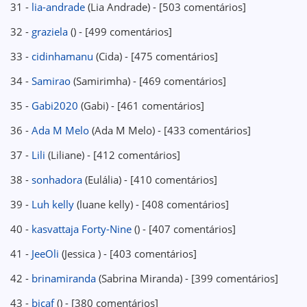
31 -
lia-andrade
(Lia Andrade) - [503 comentários]
32 -
graziela
() - [499 comentários]
33 -
cidinhamanu
(Cida) - [475 comentários]
34 -
Samirao
(Samirimha) - [469 comentários]
35 -
Gabi2020
(Gabi) - [461 comentários]
36 -
Ada M Melo
(Ada M Melo) - [433 comentários]
37 -
Lili
(Liliane) - [412 comentários]
38 -
sonhadora
(Eulália) - [410 comentários]
39 -
Luh kelly
(luane kelly) - [408 comentários]
40 -
kasvattaja Forty-Nine
() - [407 comentários]
41 -
JeeOli
(Jessica ) - [403 comentários]
42 -
brinamiranda
(Sabrina Miranda) - [399 comentários]
43 -
bicaf
() - [380 comentários]