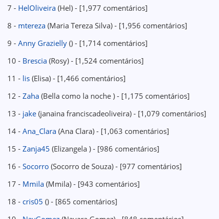
7 -
HelOliveira
(Hel) - [1,977 comentários]
8 -
mtereza
(Maria Tereza Silva) - [1,956 comentários]
9 -
Anny Grazielly
() - [1,714 comentários]
10 -
Brescia
(Rosy) - [1,524 comentários]
11 -
lis
(Elisa) - [1,466 comentários]
12 -
Zaha
(Bella como la noche ) - [1,175 comentários]
13 -
jake
(janaina franciscadeoliveira) - [1,079 comentários]
14 -
Ana_Clara
(Ana Clara) - [1,063 comentários]
15 -
Zanja45
(Elizangela ) - [986 comentários]
16 -
Socorro
(Socorro de Souza) - [977 comentários]
17 -
Mmila
(Mmila) - [943 comentários]
18 -
cris05
() - [865 comentários]