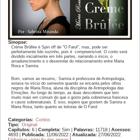
Sinopse:
Crème Brûllée é Spin off de "O Farol", mas, pode ser
perfeitamente lido sozinho, pois é compreensível. O conto será
dividido inicialmente em três partes, narrando o início, o
amadurecimento e o desenrolar do relacionamento entre Maria
Rosa e Samira.
Bom, vamos ao resumo,: Samira é professora de Antropologia,
estava no início do semestre quando se encanta pelos olhos
negros de Maria Rosa, aluna da disciplina de Antropologia das
Emoções. Ao longo do tempo, as duas descobrem que tem
muito mais em comum do que o gosto pela sobremesa francesa
e casos sobrenaturais. É isso, espero que gostem de Samira e
Maria Rosa, tanto quanto as leitoras de O Farol.
Categorias:
Contos
Tipo:
Original
Capítulos:
6 |
Completa:
Sim |
Palavras:
11718 |
Acessos
:
4693 |
Publicada:
11/06/2022 |
Atualizada:
27/06/2022
[
Informar violação das regras
]