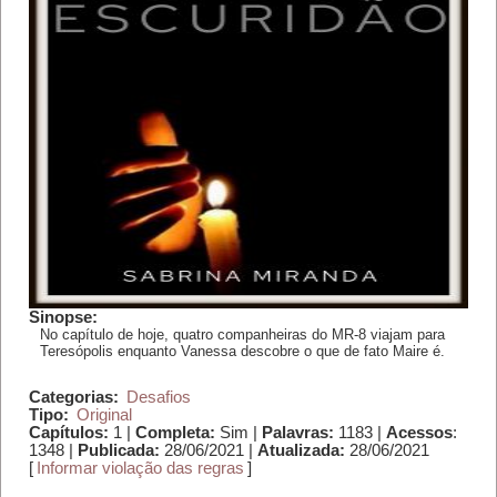
Sinopse:
No capítulo de hoje, quatro companheiras do MR-8 viajam para
Teresópolis enquanto Vanessa descobre o que de fato Maire é.
Categorias:
Desafios
Tipo:
Original
Capítulos:
1 |
Completa:
Sim |
Palavras:
1183 |
Acessos
:
1348 |
Publicada:
28/06/2021 |
Atualizada:
28/06/2021
[
Informar violação das regras
]