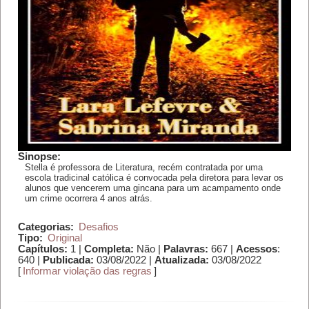
Sinopse:
Stella é professora de Literatura, recém contratada por uma
escola tradicinal católica é convocada pela diretora para levar os
alunos que vencerem uma gincana para um acampamento onde
um crime ocorrera 4 anos atrás.
Categorias:
Desafios
Tipo:
Original
Capítulos:
1 |
Completa:
Não |
Palavras:
667 |
Acessos
:
640 |
Publicada:
03/08/2022 |
Atualizada:
03/08/2022
[
Informar violação das regras
]