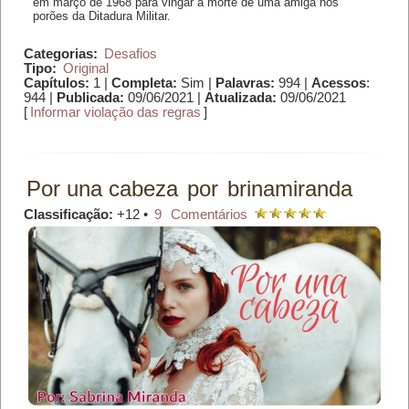
em março de 1968 para vingar a morte de uma amiga nos
porões da Ditadura Militar.
Categorias:
Desafios
Tipo:
Original
Capítulos:
1 |
Completa:
Sim |
Palavras:
994 |
Acessos
:
944 |
Publicada:
09/06/2021 |
Atualizada:
09/06/2021
[
Informar violação das regras
]
Por una cabeza
por
brinamiranda
Classificação:
+12 •
9
Comentários