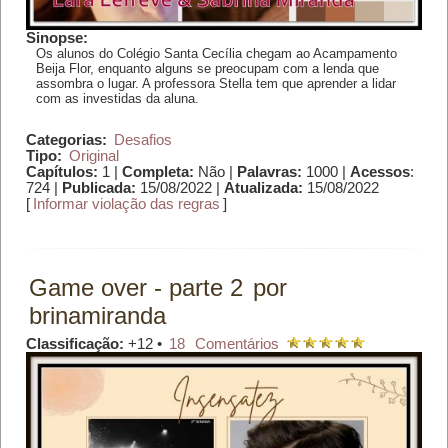
Sinopse:
Os alunos do Colégio Santa Cecília chegam ao Acampamento
Beija Flor, enquanto alguns se preocupam com a lenda que
assombra o lugar. A professora Stella tem que aprender a lidar
com as investidas da aluna.
Categorias:
Desafios
Tipo:
Original
Capítulos:
1 |
Completa:
Não |
Palavras:
1000 |
Acessos
:
724 |
Publicada:
15/08/2022 |
Atualizada:
15/08/2022
[
Informar violação das regras
]
Game over - parte 2
por
brinamiranda
Classificação:
+12 •
18
Comentários