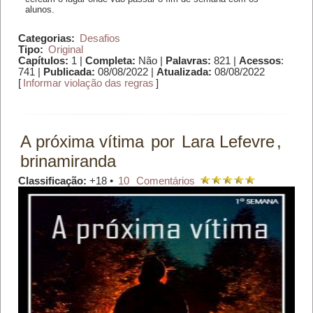
alunos.
Categorias:
Desafios
Tipo:
Original
Capítulos:
1 |
Completa:
Não |
Palavras:
821 |
Acessos
:
741 |
Publicada:
08/08/2022 |
Atualizada:
08/08/2022
[
Informar violação das regras
]
A próxima vítima
por
Lara Lefevre
,
brinamiranda
Classificação:
+18 •
10
Comentários