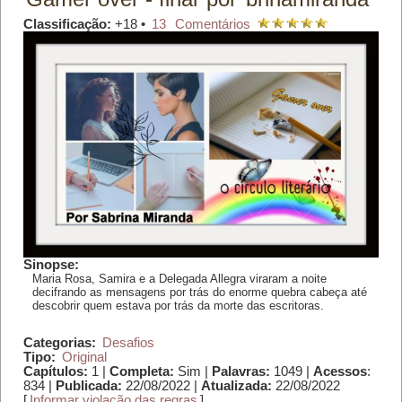
Classificação:
+18 •
13
Comentários
Sinopse:
Maria Rosa, Samira e a Delegada Allegra viraram a noite
decifrando as mensagens por trás do enorme quebra cabeça até
descobrir quem estava por trás da morte das escritoras.
Categorias:
Desafios
Tipo:
Original
Capítulos:
1 |
Completa:
Sim |
Palavras:
1049 |
Acessos
:
834 |
Publicada:
22/08/2022 |
Atualizada:
22/08/2022
[
Informar violação das regras
]