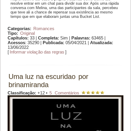
resolve entrar em um chat para dividir sua dor. Após uma rápida
conversa com Melina, uma das participantes da sala, percebeu
que teve ali a chance de repensar sua existência ao mesmo
tempo que em que elaboram juntas uma Bucket List.
Categorias:
Romances
Tipo:
Original
Capítulos:
33 |
Completa:
Sim |
Palavras:
63465 |
Acessos
: 35290 |
Publicada:
05/04/2021 |
Atualizada:
13/06/2022
[
Informar violação das regras
]
Uma luz na escuridao
por
brinamiranda
Classificação:
+12 •
5
Comentários