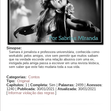
Sinopse:
Samara é jornalista e professora universitária, conhecida como
workalolic pelos amigos, vive sem permitir que muitos saibam
que na verdade esconde uma relação abusiva com uma ex,
instigada pela amiga passa a escrever em uma revista lésbica,
sem saber que este fato mudaria toda a sua vida.
Categorias:
Contos
Tipo:
Original
Capítulos:
1 |
Completa:
Sim |
Palavras:
2499 |
Acessos
:
1240 |
Publicada:
30/01/2021 |
Atualizada:
30/01/2021
[
Informar violação das regras
]