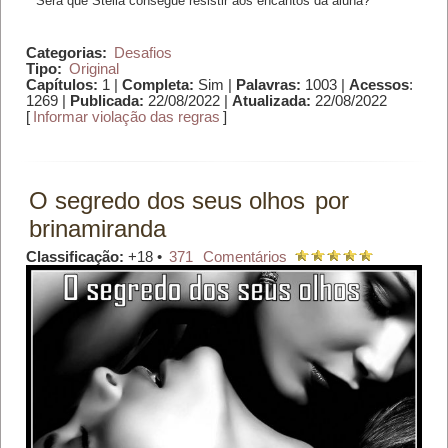
Será que Stella consegue resistir aos encantos da aluna?
Categorias:
Desafios
Tipo:
Original
Capítulos:
1 |
Completa:
Sim |
Palavras:
1003 |
Acessos
:
1269 |
Publicada:
22/08/2022 |
Atualizada:
22/08/2022
[
Informar violação das regras
]
O segredo dos seus olhos
por
brinamiranda
Classificação:
+18 •
371
Comentários