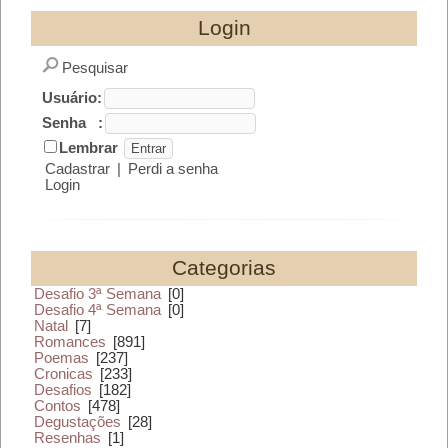
Login
Pesquisar
Usuário:
Senha :
Lembrar
Cadastrar
|
Perdi a senha
Login
Categorias
Desafio 3ª Semana
[0]
Desafio 4ª Semana
[0]
Natal
[7]
Romances
[891]
Poemas
[237]
Cronicas
[233]
Desafios
[182]
Contos
[478]
Degustações
[28]
Resenhas
[1]