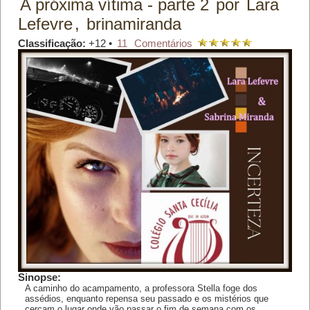
A próxima vítima - parte 2
por
Lara
Lefevre
,
brinamiranda
Classificação:
+12 •
11
Comentários
Sinopse:
A caminho do acampamento, a professora Stella foge dos
assédios, enquanto repensa seu passado e os mistérios que
cercam o lugar onde vão passar o fim de semana com os