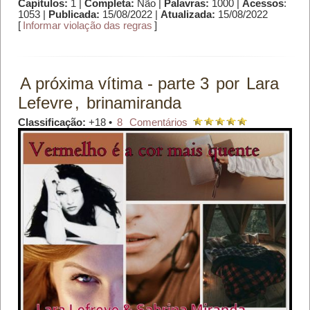
Capítulos:
1 |
Completa:
Não |
Palavras:
1000 |
Acessos
:
1053 |
Publicada:
15/08/2022 |
Atualizada:
15/08/2022
[
Informar violação das regras
]
A próxima vítima - parte 3
por
Lara
Lefevre
,
brinamiranda
Classificação:
+18 •
8
Comentários