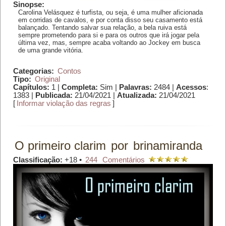
Sinopse:
Carolina Velásquez é turfista, ou seja, é uma mulher aficionada
em corridas de cavalos, e por conta disso seu casamento está
balançado. Tentando salvar sua relação, a bela ruiva está
sempre prometendo para si e para os outros que irá jogar pela
última vez, mas, sempre acaba voltando ao Jockey em busca
de uma grande vitória.
Categorias:
Contos
Tipo:
Original
Capítulos:
1 |
Completa:
Sim |
Palavras:
2484 |
Acessos
:
1383 |
Publicada:
21/04/2021 |
Atualizada:
21/04/2021
[
Informar violação das regras
]
O primeiro clarim
por
brinamiranda
Classificação:
+18 •
244
Comentários