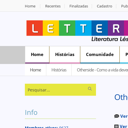
Home
Recentes
Finalizadas
Cadastro
Publ
Home
Histórias
Comunidade
Home
Histórias
Otherside - Como a vida dever
Oth
Info
Ver
Ver
Membros ativos:
9627