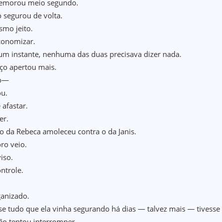
demorou meio segundo.
o segurou de volta.
mo jeito.
conomizar.
 um instante, nenhuma das duas precisava dizer nada.
ço apertou mais.
ão—
ou.
 afastar.
er.
o da Rebeca amoleceu contra o da Janis.
oro veio.
iso.
ntrole.
anizado.
e tudo que ela vinha segurando há dias — talvez mais — tivesse
não tentou interromper.