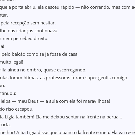
que a porta abriu, ela desceu rápido — não correndo, mas com a
ntar.
 pela recepção sem hesitar.
lho das crianças continuava.
a nem percebeu direito.
a!
 pelo balcão como se já fosse de casa.
muito legal!
ila ainda no ombro, quase escorregando.
ulas foram ótimas, as professoras foram super gentis comigo…
ou.
ontinuou:
Helba — meu Deus — a aula com ela foi maravilhosa!
o riso escapou.
tia Lígia também! Ela me deixou sentar na frente na perua…
curta.
melhor! A tia Lígia disse que o banco da frente é meu. Ela vai res