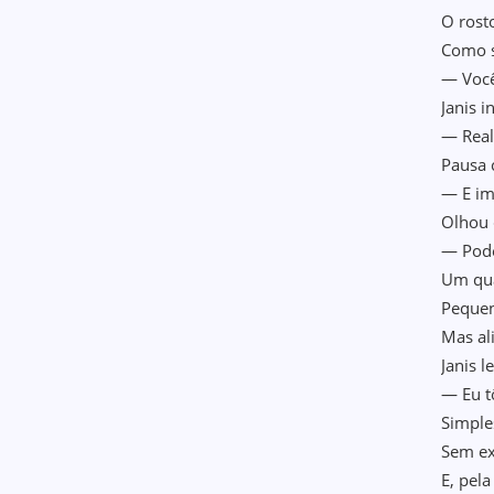
O rost
Como s
— Você
Janis 
— Rea
Pausa 
— E im
Olhou 
— Pode
Um qua
Peque
Mas al
Janis 
— Eu t
Simple
Sem e
E, pel