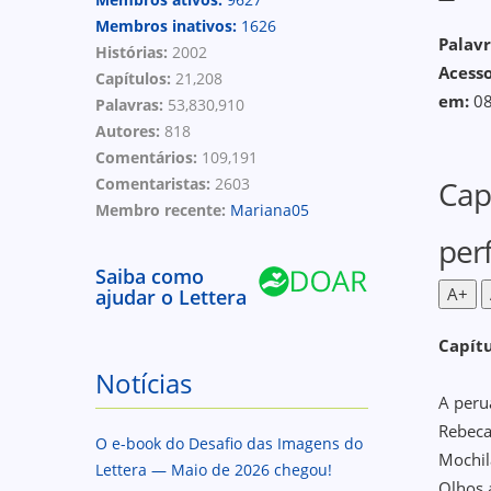
Membros inativos:
1626
Palavr
Histórias:
2002
Acess
Capítulos:
21,208
em:
08
Palavras:
53,830,910
Autores:
818
Comentários:
109,191
Comentaristas:
2603
Cap
Membro recente:
Mariana05
perf
Saiba como
A+
ajudar o Lettera
Capítu
Notícias
A peru
Rebeca
O e-book do Desafio das Imagens do
Mochil
Lettera — Maio de 2026 chegou!
Olhos 