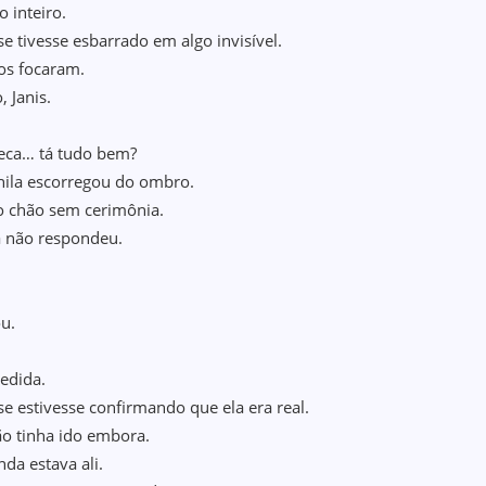
o inteiro.
e tivesse esbarrado em algo invisível.
os focaram.
, Janis.
eca… tá tudo bem?
ila escorregou do ombro.
o chão sem cerimônia.
 não respondeu.
.
ou.
edida.
e estivesse confirmando que ela era real.
o tinha ido embora.
nda estava ali.