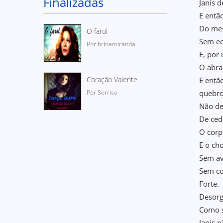
Finalizadas
Janis 
E entã
Do mes
O farol
Sem e
Por brinamiranda
E, por
O abra
Coração Valente
E ent
Por Sorriso
quebr
Não de
De ced
O corp
E o ch
Sem av
Sem co
Forte.
Desorg
Como s
Janis 