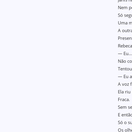
Nem p
Só seg
Uma mã
A outr
Presen
Rebeca
— Eu
Não co
Tentou
— Eu 
A voz 
Ela ri
Fraca.
Sem se
E entã
Só o su
Os olh