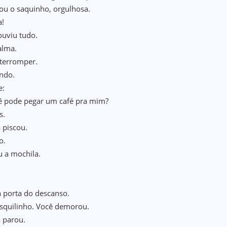
ou o saquinho, orgulhosa.
a!
uviu tudo.
alma.
terromper.
ando.
e:
 pode pegar um café pra mim?
s.
 piscou.
o.
u a mochila.
a porta do descanso.
esquilinho. Você demorou.
 parou.