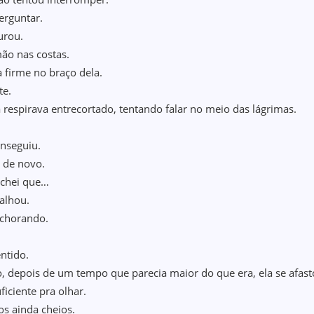
erguntar.
urou.
o nas costas.
a firme no braço dela.
te.
 respirava entrecortado, tentando falar no meio das lágrimas.
…
nseguiu.
 de novo.
achei que…
falhou.
u chorando.
ntido.
o, depois de um tempo que parecia maior do que era, ela se afa
ficiente pra olhar.
os ainda cheios.