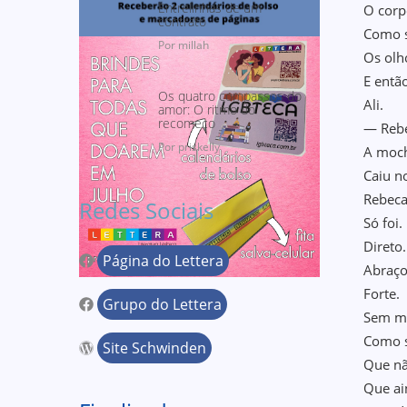
Entrelinhas de um
O corp
contrato
Como s
Por millah
Os olh
E então
Os quatro compassos do
Ali.
amor: O ritmo do
recomeço
— Reb
Por priskelly
A moch
Caiu n
Rebeca
Redes Sociais
Só foi.
Direto
Página do Lettera
Abraç
Forte.
Grupo do Lettera
Sem m
Como s
Site Schwinden
Que nã
Que ai