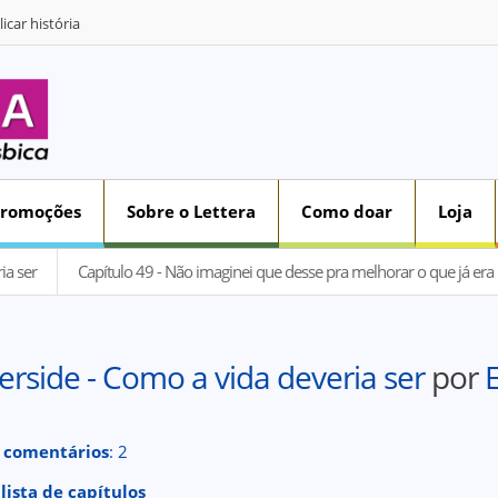
icar história
Promoções
Sobre o Lettera
Como doar
Loja
ia ser
Capítulo 49 - Não imaginei que desse pra melhorar o que já era 
erside - Como a vida deveria ser
por
 comentários
: 2
 lista de capítulos