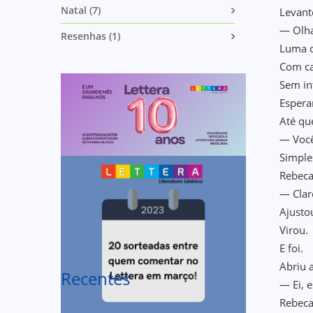
Natal (7)
Levant
— Olh
Resenhas (1)
Luma o
Com c
Sem in
Esper
Até qu
— Você
Simple
Rebeca
— Clar
Ajusto
Virou.
E foi.
Abriu 
Recentes
— Ei, 
Rebeca