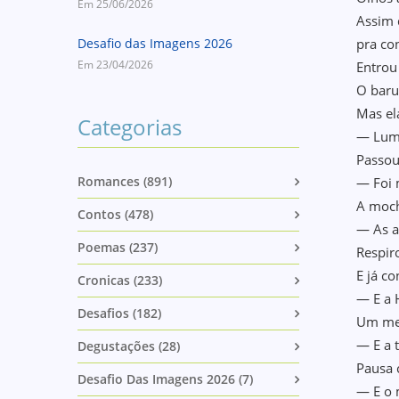
Em 25/06/2026
Assim 
Desafio das Imagens 2026
pra co
Em 23/04/2026
Entrou
O baru
Mas el
Categorias
— Lum
Passou
Romances (891)
— Foi 
A moch
Contos (478)
— As a
Poemas (237)
Respir
E já c
Cronicas (233)
— E a 
Desafios (182)
Um mei
— E a 
Degustações (28)
Pausa 
Desafio Das Imagens 2026 (7)
— E o 