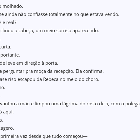
o molhado.
e ainda não confiasse totalmente no que estava vendo.
 é real?
inclinou a cabeça, um meio sorriso aparecendo.
l.
curta.
portante.
de leve em direção à porta.
 perguntar pra moça da recepção. Ela confirma.
se riso escapou da Rebeca no meio do choro.
no.
i.
levantou a mão e limpou uma lágrima do rosto dela, com o polega
ô aqui.
s.
xagero.
a primeira vez desde que tudo começou—