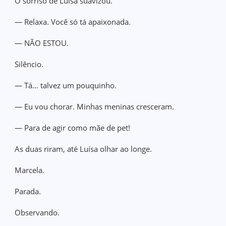
O sorriso de Luísa suavizou.
— Relaxa. Você só tá apaixonada.
— NÃO ESTOU.
Silêncio.
— Tá… talvez um pouquinho.
— Eu vou chorar. Minhas meninas cresceram.
— Para de agir como mãe de pet!
As duas riram, até Luísa olhar ao longe.
Marcela.
Parada.
Observando.