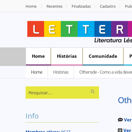
Home
Recentes
Finalizadas
Cadastro
Publ
Home
Histórias
Comunidade
Home
Histórias
Otherside - Como a vida dever
Oth
Info
Ver
Ver
Membros ativos:
9627