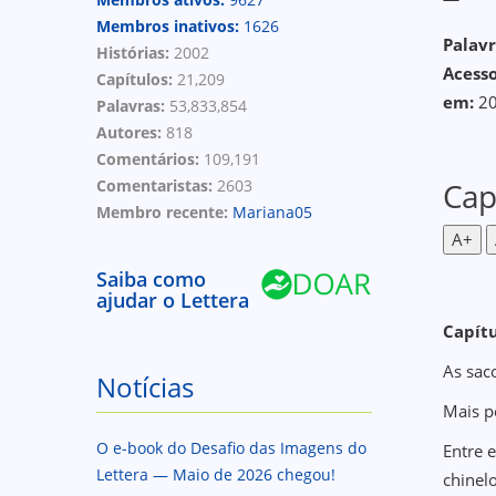
Membros inativos:
1626
Palavr
Histórias:
2002
Acess
Capítulos:
21,209
em:
20
Palavras:
53,833,854
Autores:
818
Comentários:
109,191
Comentaristas:
2603
Cap
Membro recente:
Mariana05
A+
Saiba como
ajudar o Lettera
Capít
As sac
Notícias
Mais p
O e-book do Desafio das Imagens do
Entre e
Lettera — Maio de 2026 chegou!
chinel