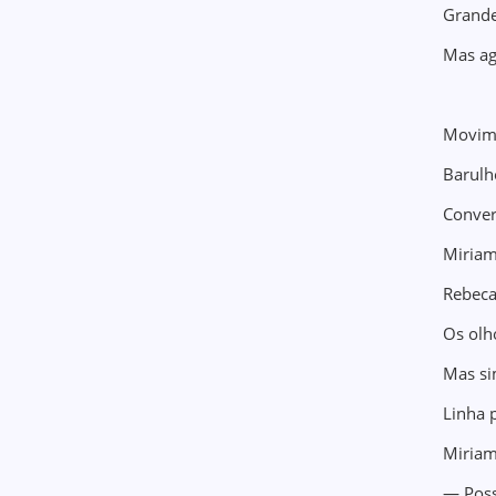
Grande
Mas ag
Movim
Barulh
Conver
Miriam
Rebeca
Os olh
Mas si
Linha p
Miriam
— Poss