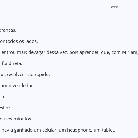
***
brancas.
or todos os lados.
 entrou mais devagar dessa vez, pois aprendeu que, com Miriam,
foi direta.
s resolver isso rápido.
com o vendedor.
eu.
sitar.
oucos minutos...
 havia ganhado um celular, um headphone, um tablet...