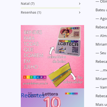
— Óti
Natal (7)
Bateu 
Resenhas (1)
— Agor
Rebeca
— Alm
Miriam
— Seu 
Rebeca
— …meu
Miriam
— Vam
Recentes
Rebec
Mais u