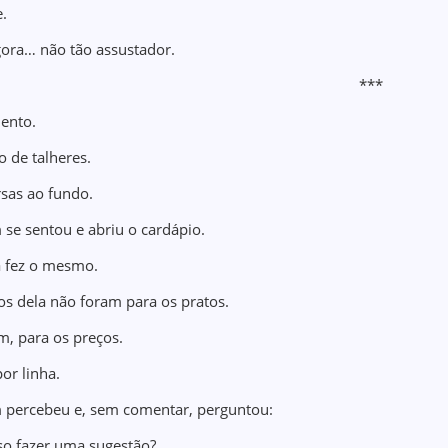
.
ora… não tão assustador.
***
ento.
o de talheres.
sas ao fundo.
 se sentou e abriu o cardápio.
 fez o mesmo.
os dela não foram para os pratos.
m, para os preços.
or linha.
 percebeu e, sem comentar, perguntou:
o fazer uma sugestão?