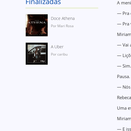
Finalizadas
A meni
— Pra 
Doce Athena
— Pra 
Por Mari Rosa
Miriam
— Vai a
A Uber
Por caribu
— Liçõ
— Sim
Pausa.
— Nós 
Rebeca
Uma es
Miriam
— E iss