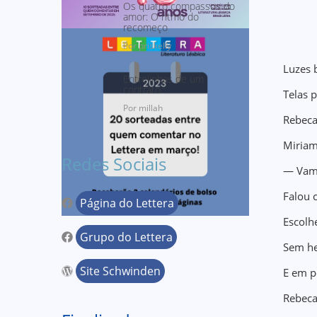
Os quatro compassos do
amor: O ritmo do
recomeço
Por priskelly
Luzes 
Entrelinhas de um
contrato
Telas p
Por millah
Rebeca
Miriam 
Redes Sociais
— Vamo
Falou 
Página do Lettera
Escolh
Grupo do Lettera
Sem he
Site Schwinden
E em p
Rebeca