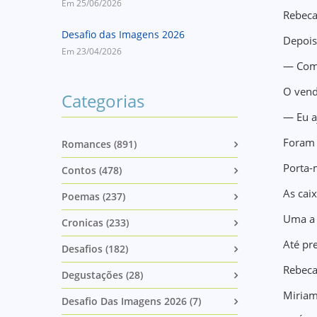
Em 25/06/2026
Rebeca
Desafio das Imagens 2026
Depois
Em 23/04/2026
— Como
O vend
Categorias
— Eu a
Foram 
Romances (891)
Porta-
Contos (478)
As cai
Poemas (237)
Uma a
Cronicas (233)
Até pr
Desafios (182)
Rebeca
Degustações (28)
Miriam
Desafio Das Imagens 2026 (7)