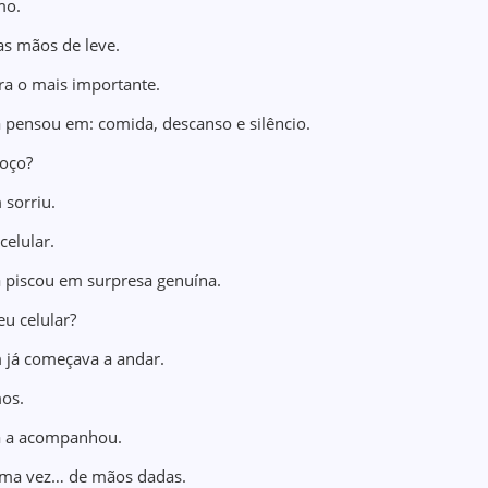
mo.
as mãos de leve.
a o mais importante.
 pensou em: comida, descanso e silêncio.
oço?
 sorriu.
celular.
 piscou em surpresa genuína.
 celular?
 já começava a andar.
os.
a a acompanhou.
ma vez… de mãos dadas.