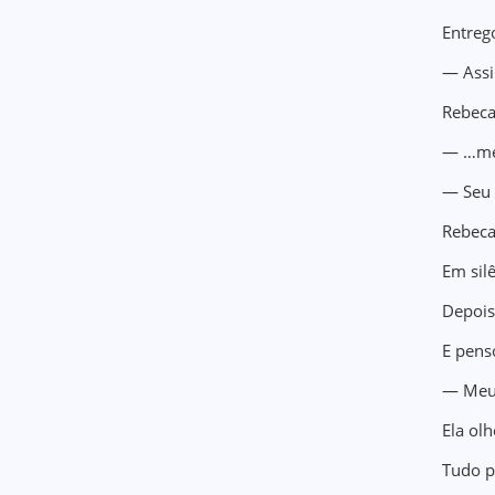
Entreg
— Assi
Rebeca
— …me
— Seu 
Rebeca
Em silê
Depois
E pens
— Meu 
Ela olh
Tudo p