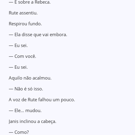
— É sobre a Rebeca.
Rute assentiu.
Respirou fundo.
— Ela disse que vai embora.
— Eu sei.
— Com você.
— Eu sei.
Aquilo não acalmou.
— Não é só isso.
A voz de Rute falhou um pouco.
— Ele… mudou.
Janis inclinou a cabeça.
— Como?