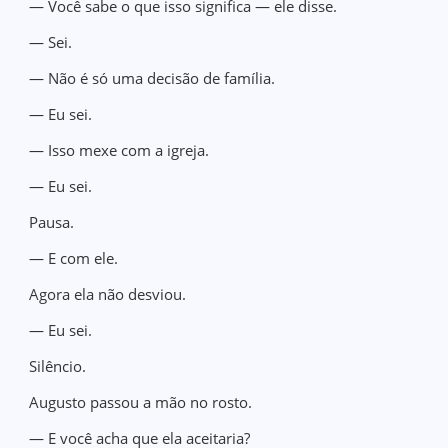
— Você sabe o que isso significa — ele disse.
— Sei.
— Não é só uma decisão de família.
— Eu sei.
— Isso mexe com a igreja.
— Eu sei.
Pausa.
— E com ele.
Agora ela não desviou.
— Eu sei.
Silêncio.
Augusto passou a mão no rosto.
— E você acha que ela aceitaria?