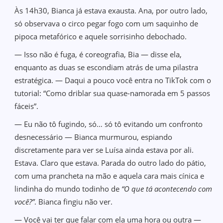
Às 14h30, Bianca já estava exausta. Ana, por outro lado,
só observava o circo pegar fogo com um saquinho de
pipoca metafórico e aquele sorrisinho debochado.
— Isso não é fuga, é coreografia, Bia — disse ela,
enquanto as duas se escondiam atrás de uma pilastra
estratégica. — Daqui a pouco você entra no TikTok com o
tutorial: “Como driblar sua quase-namorada em 5 passos
fáceis”.
— Eu não tô fugindo, só… só tô evitando um confronto
desnecessário — Bianca murmurou, espiando
discretamente para ver se Luísa ainda estava por ali.
Estava. Claro que estava. Parada do outro lado do pátio,
com uma prancheta na mão e aquela cara mais cínica e
lindinha do mundo todinho de
“O que tá acontecendo com
você?”
. Bianca fingiu não ver.
— Você vai ter que falar com ela uma hora ou outra —