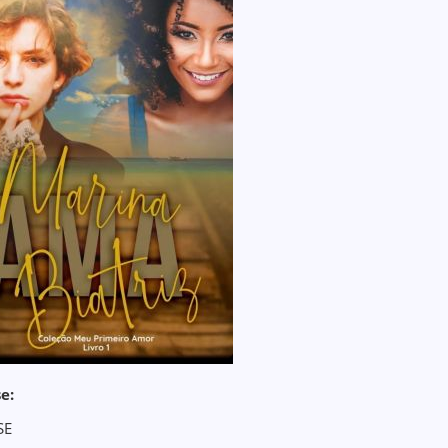
e:
SE