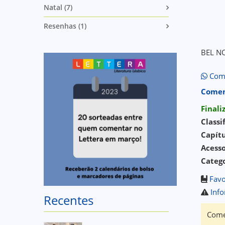
Natal (7)
Resenhas (1)
BEL N
Comp
Comen
Final
Classi
Capítu
Acess
Catego
Favo
Info
Recentes
Come