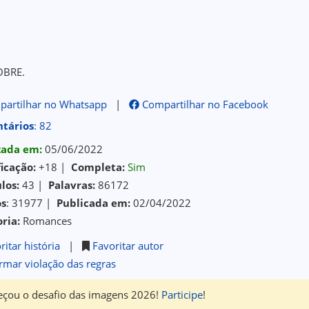
OBRE.
artilhar no Whatsapp
|
Compartilhar no Facebook
tários
: 82
izada em:
05/06/2022
ficação:
+18 |
Completa:
Sim
los:
43 |
Palavras:
86172
os
: 31977 |
Publicada em:
02/04/2022
ria:
Romances
ritar história
|
Favoritar autor
rmar violação das regras
çou o desafio das imagens 2026!
Participe
!