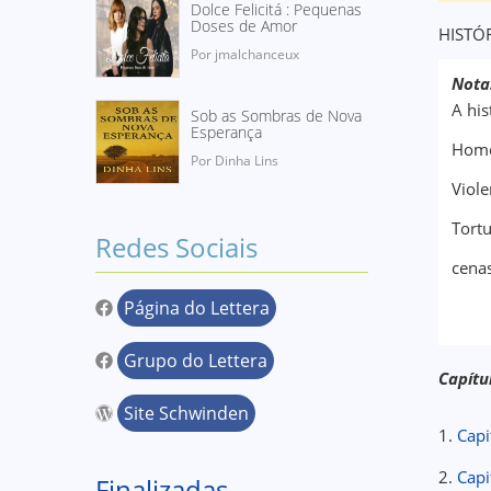
Dolce Felicitá : Pequenas
Doses de Amor
HISTÓ
Por jmalchanceux
Nota
A hi
Sob as Sombras de Nova
Esperança
Homo
Por Dinha Lins
Viol
Tortu
Redes Sociais
cenas
Página do Lettera
Grupo do Lettera
Capítu
Site Schwinden
1.
Capi
2.
Capi
Finalizadas