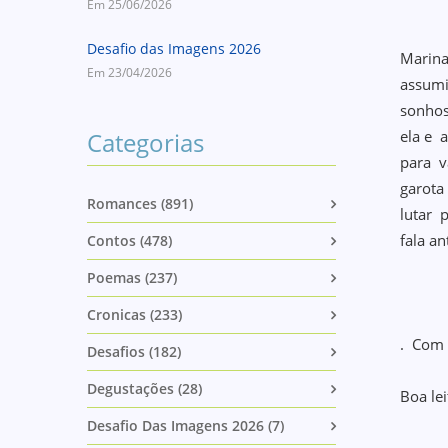
Em 25/06/2026
Desafio das Imagens 2026
Marina
Em 23/04/2026
assumi
sonhos
Categorias
ela e 
para v
garota
Romances (891)
lutar 
fala a
Contos (478)
Poemas (237)
Cronicas (233)
. Com 
Desafios (182)
Degustações (28)
Boa le
Desafio Das Imagens 2026 (7)