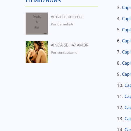
3.
Capi
Armadas do amor
4.
Capi
Por CameliaA
5.
Capi
6.
Capi
AINDA SEI, Ã? AMOR
7.
Capi
Por contosdamel
8.
Capi
9.
Capi
10.
Cap
11.
Cap
12.
Cap
13.
Cap
14.
Cap