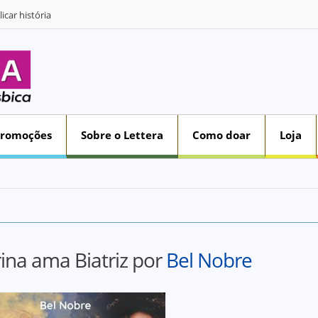
icar história
Promoções
Sobre o Lettera
Como doar
Loja
ina ama Biatriz por
Bel Nobre