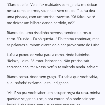
“Claro que foi! Veio, fez maldades comigo e ia me deixar
nessa cama enorme, sozinha e sem roupa...” Luísa deu
uma piscada, com um sorriso travesso. “Só faltou você
me deixar um bilhete dando perdido, né?”
Bianca deu uma risadinha nervosa, sentindo o rosto
corar. “Eu não... Eu só queria...” Ela tentou continuar, mas
as palavras sumiram diante do olhar provocante de Luísa.
Luísa a puxou de volta para a cama, rindo baixinho.
“Relaxa, Loira. Só estou brincando. Não precisa sair
correndo não, tá? Nossa Netflix tá valendo ainda, sabia?”
Bianca corou, rindo sem graça. “Eu sabia que você sabia,
sua…safada” exclamou alto, indignada.
“Ah! E só pra você saber tem a super regra da casa, minha
querida: se ganhou beijo pra entrar, não pode sair sem
beijo”, Luísa disse com um sorriso maroto, se