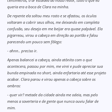
centímetros, o ar estalava ao nosso redor, tudo o que eu
queria era a boca de Clara na minha.
De repente ela soltou meu rosto e se afastou, os óculos
voltaram a cobrir seus olhos, me deixando em completa
confusão, seu desejo em me beijar era quase palpável. Ela
pigarreou, virou a cabeça em direção ao portão e falou
parecendo um pouco sem fôlego:
- ahnn.. preciso ir.
Apenas balancei a cabeça, ainda atônita com o que
acontecera, passou por mim, me virei e pude apreciar sua
bunda empinada no short, ainda enfartaria até esse projeto
acabar. Clara parou e virou apenas a cabeça sobre os
ombros:
- quer vir? metade da cidade ainda me odeia, mas pelo
menos a soverteria e de gente que nunca ouviu falar de
mim.