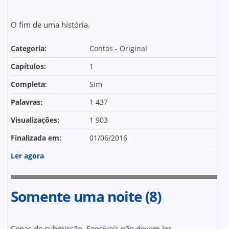
O fim de uma história.
Categoria:
Contos - Original
Capítulos:
1
Completa:
Sim
Palavras:
1 437
Visualizações:
1 903
Finalizada em:
01/06/2016
Ler agora
Somente uma noite (8)
Cenas de submissão. Sensíveis não devem ler.