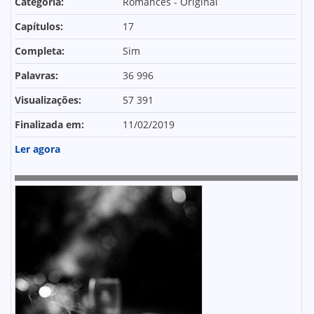
Categoria:
Romances - Original
Capítulos:
17
Completa:
Sim
Palavras:
36 996
Visualizações:
57 391
Finalizada em:
11/02/2019
Ler agora