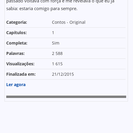
passado voltava com força e me revelava o que eu já
sabia: estaria comigo para sempre.
Categoria:
Contos - Original
Capítulos:
1
Completa:
Sim
Palavras:
2 588
Visualizações:
1 615
Finalizada em:
21/12/2015
Ler agora