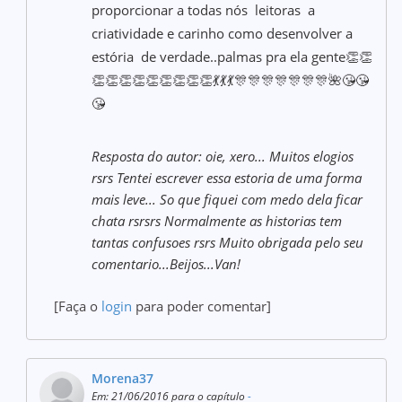
proporcionar a todas nós leitoras a
criatividade e carinho como desenvolver a
estória de verdade..palmas pra ela gente👏👏
👏👏👏👏👏👏👏👏👏💃💃💃🎊🎊🎊🎊🎊🎊🎊🌺😘😘
😘
Resposta do autor: oie, xero... Muitos elogios
rsrs Tentei escrever essa estoria de uma forma
mais leve... So que fiquei com medo dela ficar
chata rsrsrs Normalmente as historias tem
tantas confusoes rsrs Muito obrigada pelo seu
comentario...Beijos...Van!
[Faça o
login
para poder comentar]
Morena37
Em: 21/06/2016 para o capítulo
-