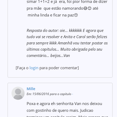
simar 1+1=2 e já era, foi pior forma de dizer
pra mãe que estão namorando😅😊 até
minha linda e ficar na paz😙
Resposta do autor: oie... kkkkkkk E agora que
tudo vai se resolver e Anita e Carol serão felizes
para sempre kkkk Amanhã vou tentar postar os
últimos capítulos... Muito obrigada pelo seu
comentário... beijos...Van
[Faça o
login
para poder comentar]
Mille
Em: 15/06/2016 para o capítulo
-
Poxa e agora eh senhorita Van nos deixou
com gostinho de quero mais. Judicao