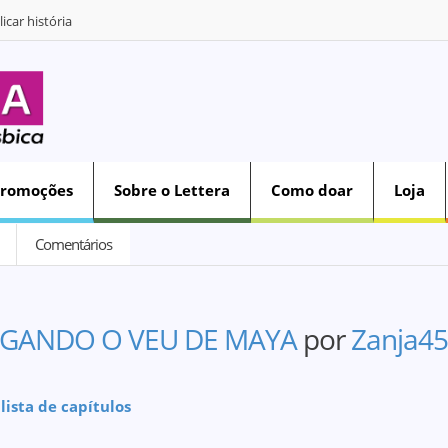
icar história
Promoções
Sobre o Lettera
Como doar
Loja
Comentários
GANDO O VEU DE MAYA
por
Zanja4
 lista de capítulos