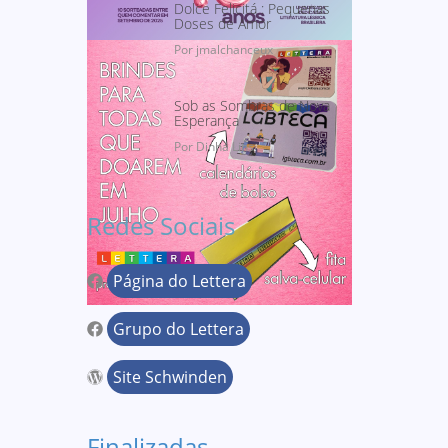
Dolce Felicitá : Pequenas
Doses de Amor
Por jmalchanceux
Sob as Sombras de Nova
Esperança
Por Dinha Lins
Redes Sociais
Página do Lettera
Grupo do Lettera
Site Schwinden
Finalizadas