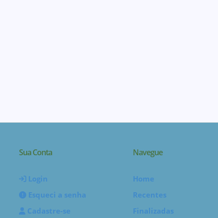
Sua Conta
Navegue
Login
Home
Esqueci a senha
Recentes
Cadastre-se
Finalizadas