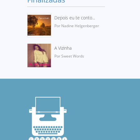
Depois eu te conto...
Por Nadine Helgenberger
A Vizinha
Por Sweet Words