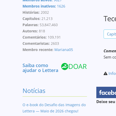
Membros inativos:
1626
Histórias:
2002
Tec
Capítulos:
21,213
Palavras:
53,847,460
Autores:
818
Capí
Comentários:
109,191
Comentaristas:
2603
Membro recente:
Mariana05
Coment
Sem c
Saiba como
ajudar o Lettera
Info
Notícias
Deixe seu
O e-book do Desafio das Imagens do
Lettera — Maio de 2026 chegou!