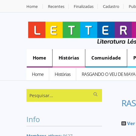
Home
Recentes
Finalizadas
Cadastro
Publ
Home
Histórias
Comunidade
Home
Histórias
RASGANDO O VEU DE MAYA
RAS
Info
Ver
Membros ativos:
9627