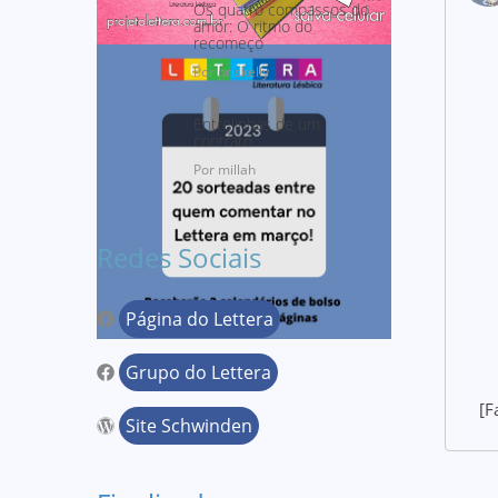
Os quatro compassos do
amor: O ritmo do
recomeço
Por priskelly
Entrelinhas de um
contrato
Por millah
Redes Sociais
Página do Lettera
Grupo do Lettera
[F
Site Schwinden