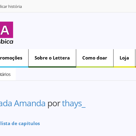
icar história
Promoções
Sobre o Lettera
Como doar
Loja
ários
ada Amanda
por
thays_
 lista de capítulos