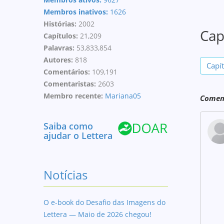
Membros inativos:
1626
Histórias:
2002
Cap
Capítulos:
21,209
Palavras:
53,833,854
Autores:
818
Capí
Comentários:
109,191
Comentaristas:
2603
Membro recente:
Mariana05
Coment
Saiba como
ajudar o Lettera
Notícias
O e-book do Desafio das Imagens do
Lettera — Maio de 2026 chegou!