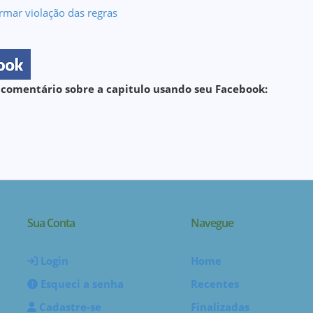
rmar violação das regras
 comentário sobre a capitulo usando seu Facebook:
Sua Conta
Navegue
Login
Home
Esqueci a senha
Recentes
Cadastre-se
Finalizadas