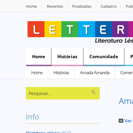
Home
Recentes
Finalizadas
Cadastro
Publ
Home
Histórias
Comunidade
Home
Histórias
Amada Amanda
Coment
Am
Info
Ver
Membros ativos:
9627