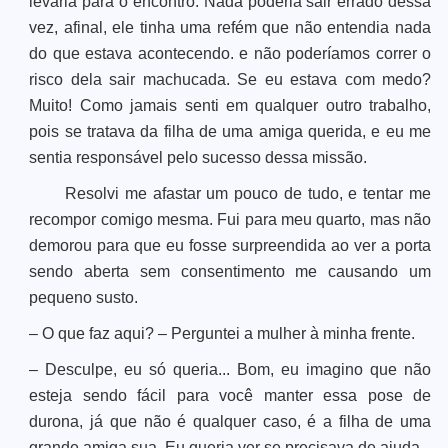
levaria para o encontro. Nada poderia sair errado dessa
vez, afinal, ele tinha uma refém que não entendia nada
do que estava acontecendo. e não poderíamos correr o
risco dela sair machucada. Se eu estava com medo?
Muito! Como jamais senti em qualquer outro trabalho,
pois se tratava da filha de uma amiga querida, e eu me
sentia responsável pelo sucesso dessa missão.
Resolvi me afastar um pouco de tudo, e tentar me
recompor comigo mesma. Fui para meu quarto, mas não
demorou para que eu fosse surpreendida ao ver a porta
sendo aberta sem consentimento me causando um
pequeno susto.
– O que faz aqui? – Perguntei a mulher à minha frente.
– Desculpe, eu só queria... Bom, eu imagino que não
esteja sendo fácil para você manter essa pose de
durona, já que não é qualquer caso, é a filha de uma
grande amiga sua. Eu queria ver se precisava de ajuda.