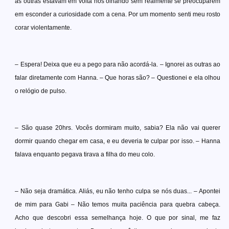
as outras estavam em volta nos olhando sem realmente se preocuparem
em esconder a curiosidade com a cena. Por um momento senti meu rosto
corar violentamente.
– Espera! Deixa que eu a pego para não acordá-la. – Ignorei as outras ao
falar diretamente com Hanna. – Que horas são? – Questionei e ela olhou
o relógio de pulso.
– São quase 20hrs. Vocês dormiram muito, sabia? Ela não vai querer
dormir quando chegar em casa, e eu deveria te culpar por isso. – Hanna
falava enquanto pegava tirava a filha do meu colo.
– Não seja dramática. Aliás, eu não tenho culpa se nós duas... – Apontei
de mim para Gabi – Não temos muita paciência para quebra cabeça.
Acho que descobri essa semelhança hoje. O que por sinal, me faz