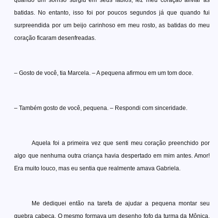
quando um sorriso surgiu em seus lábios, fez meu coração aliviar as
batidas. No entanto, isso foi por poucos segundos já que quando fui
surpreendida por um beijo carinhoso em meu rosto, as batidas do meu
coração ficaram desenfreadas.
– Gosto de você, tia Marcela. – A pequena afirmou em um tom doce.
– Também gosto de você, pequena. – Respondi com sinceridade.
Aquela foi a primeira vez que senti meu coração preenchido por
algo que nenhuma outra criança havia despertado em mim antes. Amor!
Era muito louco, mas eu sentia que realmente amava Gabriela.
Me dediquei então na tarefa de ajudar a pequena montar seu
quebra cabeça. O mesmo formava um desenho fofo da turma da Mônica,