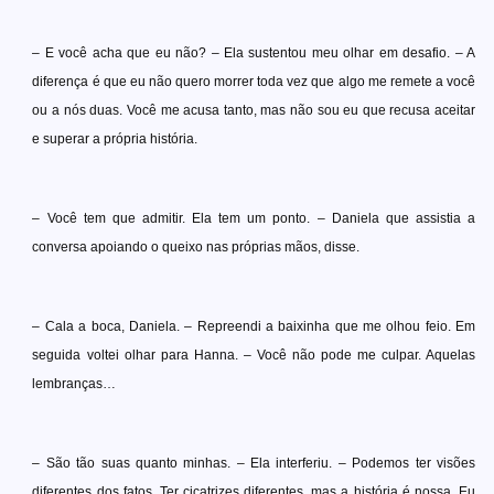
– E você acha que eu não? – Ela sustentou meu olhar em desafio. – A
diferença é que eu não quero morrer toda vez que algo me remete a você
ou a nós duas. Você me acusa tanto, mas não sou eu que recusa aceitar
e superar a própria história.
– Você tem que admitir. Ela tem um ponto. – Daniela que assistia a
conversa apoiando o queixo nas próprias mãos, disse.
– Cala a boca, Daniela. – Repreendi a baixinha que me olhou feio. Em
seguida voltei olhar para Hanna. – Você não pode me culpar. Aquelas
lembranças…
– São tão suas quanto minhas. – Ela interferiu. – Podemos ter visões
diferentes dos fatos. Ter cicatrizes diferentes, mas a história é nossa. Eu