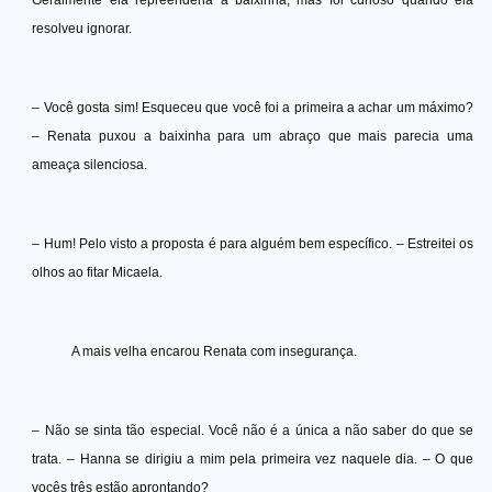
Geralmente ela repreenderia a baixinha, mas foi curioso quando ela
resolveu ignorar.
– Você gosta sim! Esqueceu que você foi a primeira a achar um máximo?
– Renata puxou a baixinha para um abraço que mais parecia uma
ameaça silenciosa.
– Hum! Pelo visto a proposta é para alguém bem específico. – Estreitei os
olhos ao fitar Micaela.
A mais velha encarou Renata com insegurança.
– Não se sinta tão especial. Você não é a única a não saber do que se
trata. – Hanna se dirigiu a mim pela primeira vez naquele dia. – O que
vocês três estão aprontando?