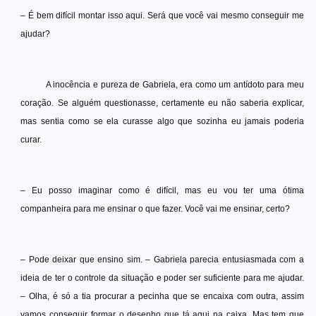
– É bem difícil montar isso aqui. Será que você vai mesmo conseguir me
ajudar?
A inocência e pureza de Gabriela, era como um antídoto para meu
coração. Se alguém questionasse, certamente eu não saberia explicar,
mas sentia como se ela curasse algo que sozinha eu jamais poderia
curar.
– Eu posso imaginar como é difícil, mas eu vou ter uma ótima
companheira para me ensinar o que fazer. Você vai me ensinar, certo?
– Pode deixar que ensino sim. – Gabriela parecia entusiasmada com a
ideia de ter o controle da situação e poder ser suficiente para me ajudar.
– Olha, é só a tia procurar a pecinha que se encaixa com outra, assim
vamos conseguir formar o desenho que tá aqui na caixa. Mas tem que