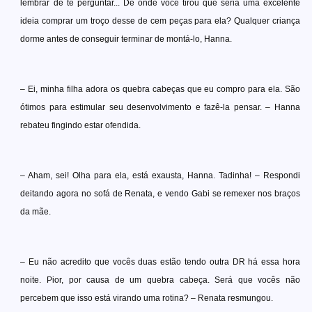
lembrar de te perguntar... De onde você tirou que seria uma excelente
ideia comprar um troço desse de cem peças para ela? Qualquer criança
dorme antes de conseguir terminar de montá-lo, Hanna.
– Ei, minha filha adora os quebra cabeças que eu compro para ela. São
ótimos para estimular seu desenvolvimento e fazê-la pensar. – Hanna
rebateu fingindo estar ofendida.
– Aham, sei! Olha para ela, está exausta, Hanna. Tadinha! – Respondi
deitando agora no sofá de Renata, e vendo Gabi se remexer nos braços
da mãe.
– Eu não acredito que vocês duas estão tendo outra DR há essa hora
noite. Pior, por causa de um quebra cabeça. Será que vocês não
percebem que isso está virando uma rotina? – Renata resmungou.