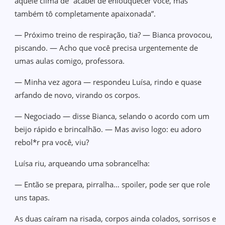
aquele clima de “acabei de enlouquecer você, mas
também tô completamente apaixonada”.
— Próximo treino de respiração, tia? — Bianca provocou,
piscando. — Acho que você precisa urgentemente de
umas aulas comigo, professora.
— Minha vez agora — respondeu Luísa, rindo e quase
arfando de novo, virando os corpos.
— Negociado — disse Bianca, selando o acordo com um
beijo rápido e brincalhão. — Mas aviso logo: eu adoro
rebol*r pra você, viu?
Luísa riu, arqueando uma sobrancelha:
— Então se prepara, pirralha… spoiler, pode ser que role
uns tapas.
As duas caíram na risada, corpos ainda colados, sorrisos e