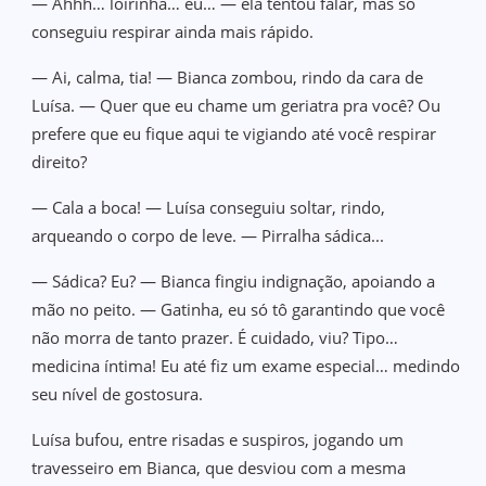
— Ahhh… loirinha… eu… — ela tentou falar, mas só
conseguiu respirar ainda mais rápido.
— Ai, calma, tia! — Bianca zombou, rindo da cara de
Luísa. — Quer que eu chame um geriatra pra você? Ou
prefere que eu fique aqui te vigiando até você respirar
direito?
— Cala a boca! — Luísa conseguiu soltar, rindo,
arqueando o corpo de leve. — Pirralha sádica...
— Sádica? Eu? — Bianca fingiu indignação, apoiando a
mão no peito. — Gatinha, eu só tô garantindo que você
não morra de tanto prazer. É cuidado, viu? Tipo…
medicina íntima! Eu até fiz um exame especial… medindo
seu nível de gostosura.
Luísa bufou, entre risadas e suspiros, jogando um
travesseiro em Bianca, que desviou com a mesma