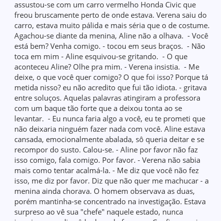
assustou-se com um carro vermelho Honda Civic que
freou bruscamente perto de onde estava. Verena saiu do
carro, estava muito pálida e mais séria que o de costume.
Agachou-se diante da menina, Aline não a olhava. - Você
está bem? Venha comigo. - tocou em seus braços. - Não
toca em mim - Aline esquivou-se gritando. - O que
aconteceu Aline? Olhe pra mim. - Verena insistia. - Me
deixe, o que você quer comigo? O que foi isso? Porque tá
metida nisso? eu não acredito que fui tão idiota. - gritava
entre soluços. Aquelas palavras atingiram a professora
com um baque tão forte que a deixou tonta ao se
levantar. - Eu nunca faria algo a você, eu te prometi que
não deixaria ninguém fazer nada com você. Aline estava
cansada, emocionalmente abalada, sô queria deitar e se
recompor do susto. Calou-se. - Aline por favor não faz
isso comigo, fala comigo. Por favor. - Verena não sabia
mais como tentar acalmá-la. - Me diz que você não fez
isso, me diz por favor. Diz que não quer me machucar - a
menina ainda chorava. O homem observava as duas,
porém mantinha-se concentrado na investigação. Estava
surpreso ao vê sua "chefe" naquele estado, nunca