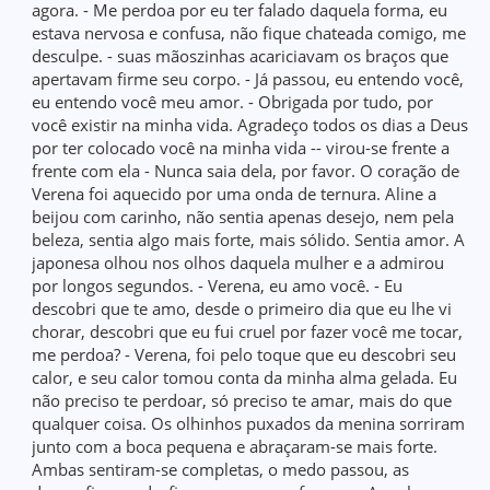
agora. - Me perdoa por eu ter falado daquela forma, eu
estava nervosa e confusa, não fique chateada comigo, me
desculpe. - suas mãoszinhas acariciavam os braços que
apertavam firme seu corpo. - Já passou, eu entendo você,
eu entendo você meu amor. - Obrigada por tudo, por
você existir na minha vida. Agradeço todos os dias a Deus
por ter colocado você na minha vida -- virou-se frente a
frente com ela - Nunca saia dela, por favor. O coração de
Verena foi aquecido por uma onda de ternura. Aline a
beijou com carinho, não sentia apenas desejo, nem pela
beleza, sentia algo mais forte, mais sólido. Sentia amor. A
japonesa olhou nos olhos daquela mulher e a admirou
por longos segundos. - Verena, eu amo você. - Eu
descobri que te amo, desde o primeiro dia que eu lhe vi
chorar, descobri que eu fui cruel por fazer você me tocar,
me perdoa? - Verena, foi pelo toque que eu descobri seu
calor, e seu calor tomou conta da minha alma gelada. Eu
não preciso te perdoar, só preciso te amar, mais do que
qualquer coisa. Os olhinhos puxados da menina sorriram
junto com a boca pequena e abraçaram-se mais forte.
Ambas sentiram-se completas, o medo passou, as