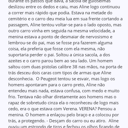
durante os passos que dava, a sacola de guloseimas
deslizou entre os dedos e caiu, mas Aline logo continuou
a correr mais rápido que podia. Estava na metade do
cemitério e o carro deu meia lua em sua frente cortando a
passagem, Aline tentou voltar-se para o lado oposto, mas
outro carro vinha em seguida na mesma velocidade, a
menina estava a ponto de desmaiar de nervosismo e
lembrou-se do pai, mas se fosse pra fazerem alguma
coisa, ela preferia que fosse com ela mesma, não
suportaria perder o pai. Soltou a única sacola, a dos
azeites e o carro parou bem ao seu lado. Um homem
saltou com duas pistolas calibre 38 nas mãos, na porta de
trás desceu dois caras com tipos de armas que Aline
desconhecia. O Peugeot tentou se esvair, mas logo os
homens apontaram para o carro preto, Aline não
entendeu mais nada, estava confusa, com medo e muito
frio. Tentava não olhar diretamente aos homens mas o
rapaz de sobretudo cinza ela o reconheceu de logo mais
cedo, era o que estava com Verena. VERENA? Pensou a
menina. O homem a enlaçou pelo braço e a colocou por
trás, a protegendo. - Desçam do carro ou eu atiro. Aline
ouviu um estrondo de tiros e fechou os olhos ficando de