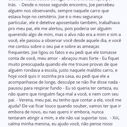
trás. - Desde o nosso segundo encontro, Joe percebeu
alguém nos observando, sempre naquele carro que
estava hoje no cemitério. Joe é o meu segurança
particular, ele é detetive aposentado também, trabalhava
pro meu pai, ele me alertou, pois poderia ser alguém
querendo algo de mim, mas o alvo não era a mim e sim a
você, ele passou a observar você desde aquele dia, e você
me contou sobre o seu pai e sobre as ameaças
frequentes. Joe ligou os fatos e eu pedi que ele tomasse
conta de você, meu amor - abraçou mais forte - Eu fiquei
muito preocupada quando ele me trouxe provas de que
alguém rondava a escola, justo naquele maldito carro, e
hoje você quis ir sozinha pra casa, eu pedi que ele a
acompanhasse de longe, desculpe se não lhe disse nada -
pausou para respirar fundo - Eu só queria ter certeza, eu
não quero que ninguém faça mal a você, e nem com seu
pai. - Verena, meu pai, eu tenho que contar a ele, você me
ajuda? Ele vai ficar louco quando souber, vamos ter que ir
embora de novo, eu nao quero ir embora, nunca
tentaram atingir a mim, e ele não vai suportar isso. - Xiii,
calma minha menina, eu ajudo você, não pense nisso