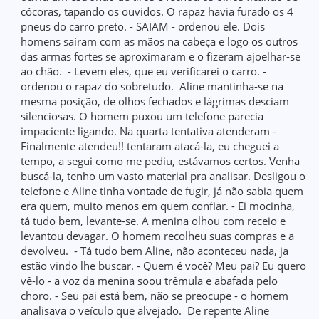
cócoras, tapando os ouvidos. O rapaz havia furado os 4
pneus do carro preto. - SAIAM - ordenou ele. Dois
homens saíram com as mãos na cabeça e logo os outros
das armas fortes se aproximaram e o fizeram ajoelhar-se
ao chão. - Levem eles, que eu verificarei o carro. -
ordenou o rapaz do sobretudo. Aline mantinha-se na
mesma posição, de olhos fechados e lágrimas desciam
silenciosas. O homem puxou um telefone parecia
impaciente ligando. Na quarta tentativa atenderam -
Finalmente atendeu!! tentaram atacá-la, eu cheguei a
tempo, a segui como me pediu, estávamos certos. Venha
buscá-la, tenho um vasto material pra analisar. Desligou o
telefone e Aline tinha vontade de fugir, já não sabia quem
era quem, muito menos em quem confiar. - Ei mocinha,
tá tudo bem, levante-se. A menina olhou com receio e
levantou devagar. O homem recolheu suas compras e a
devolveu. - Tá tudo bem Aline, não aconteceu nada, ja
estão vindo lhe buscar. - Quem é você? Meu pai? Eu quero
vê-lo - a voz da menina soou trêmula e abafada pelo
choro. - Seu pai está bem, não se preocupe - o homem
analisava o veículo que alvejado. De repente Aline