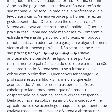
imaginou um dia vê-la daquela forma. - Confia em mim
Aline, só lhe peço isso. - estendeu a mão na direção de
sua menina. Aline tocou a mão de sua professora que a
levou até o carro. Verena virou-se pro homem e fez um
gesto assentindo. - Quer que eu lhe deixe em casa? -
Verena analisava aquele rostinho tão pálido. - Quero ir
pra sua casa. Papai não pode ms ver assim. Tomaram a
estrada e Verena dirigia como um furacão, em poucos
minutos estavam adentrando a garagem e alguns homens
vieram abrir imenso portão.. - Não se preocupe Aline,
são pra seguran�a. �—��—��—� Estava
anoitecendo e o pai de Aline ligou, ela se portou
normalmente, o pai não sabia do ocorrido e a menina não
quis preocupá-lo. Verena sentou-se a frente dela e a
cobriu com o edredom. - Quer conversar comigo? - a
professora estava aflita. - Sim, me diz o que está
acontecendo. A mulher cruzou as pernas e pôs os
cabelos pro lado, movimento que não passou
despercebido pela menina, achava Verena estupenda. -
Deita aqui no meu colo, meu amor. Com cuidado Aline
aproximou-se e se aconchegou naquele corpo quente que
exalava rosas, deitou devagar e Verena a abraçou por