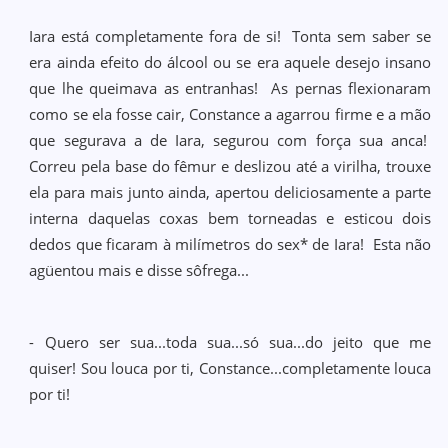
Iara está completamente fora de si! Tonta sem saber se
era ainda efeito do álcool ou se era aquele desejo insano
que lhe queimava as entranhas! As pernas flexionaram
como se ela fosse cair, Constance a agarrou firme e a mão
que segurava a de Iara, segurou com força sua anca!
Correu pela base do fêmur e deslizou até a virilha, trouxe
ela para mais junto ainda, apertou deliciosamente a parte
interna daquelas coxas bem torneadas e esticou dois
dedos que ficaram à milímetros do sex* de Iara! Esta não
agüentou mais e disse sôfrega...
- Quero ser sua...toda sua...só sua...do jeito que me
quiser! Sou louca por ti, Constance...completamente louca
por ti!