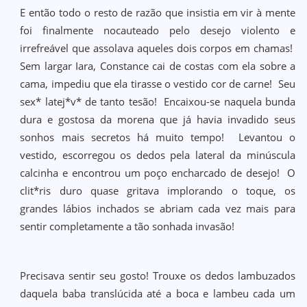
E então todo o resto de razão que insistia em vir à mente
foi finalmente nocauteado pelo desejo violento e
irrefreável que assolava aqueles dois corpos em chamas!
Sem largar Iara, Constance cai de costas com ela sobre a
cama, impediu que ela tirasse o vestido cor de carne! Seu
sex* latej*v* de tanto tesão! Encaixou-se naquela bunda
dura e gostosa da morena que já havia invadido seus
sonhos mais secretos há muito tempo! Levantou o
vestido, escorregou os dedos pela lateral da minúscula
calcinha e encontrou um poço encharcado de desejo! O
clit*ris duro quase gritava implorando o toque, os
grandes lábios inchados se abriam cada vez mais para
sentir completamente a tão sonhada invasão!
Precisava sentir seu gosto! Trouxe os dedos lambuzados
daquela baba translúcida até a boca e lambeu cada um