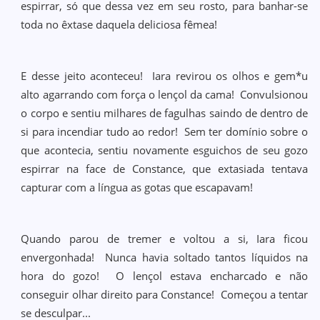
espirrar, só que dessa vez em seu rosto, para banhar-se
toda no êxtase daquela deliciosa fêmea!
E desse jeito aconteceu! Iara revirou os olhos e gem*u
alto agarrando com força o lençol da cama! Convulsionou
o corpo e sentiu milhares de fagulhas saindo de dentro de
si para incendiar tudo ao redor! Sem ter domínio sobre o
que acontecia, sentiu novamente esguichos de seu gozo
espirrar na face de Constance, que extasiada tentava
capturar com a língua as gotas que escapavam!
Quando parou de tremer e voltou a si, Iara ficou
envergonhada! Nunca havia soltado tantos líquidos na
hora do gozo! O lençol estava encharcado e não
conseguir olhar direito para Constance! Começou a tentar
se desculpar...