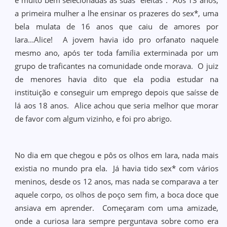
e muito bem selecionadas as suas "eleitas". Aos 13 anos,
a primeira mulher a lhe ensinar os prazeres do sex*, uma
bela mulata de 16 anos que caiu de amores por
Iara...Alice! A jovem havia ido pro orfanato naquele
mesmo ano, após ter toda família exterminada por um
grupo de traficantes na comunidade onde morava. O juiz
de menores havia dito que ela podia estudar na
instituição e conseguir um emprego depois que saísse de
lá aos 18 anos. Alice achou que seria melhor que morar
de favor com algum vizinho, e foi pro abrigo.
No dia em que chegou e pôs os olhos em Iara, nada mais
existia no mundo pra ela. Já havia tido sex* com vários
meninos, desde os 12 anos, mas nada se comparava a ter
aquele corpo, os olhos de poço sem fim, a boca doce que
ansiava em aprender. Começaram com uma amizade,
onde a curiosa Iara sempre perguntava sobre como era