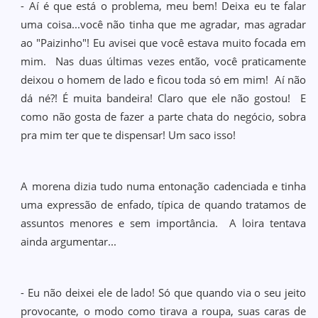
- Aí é que está o problema, meu bem! Deixa eu te falar
uma coisa...você não tinha que me agradar, mas agradar
ao "Paizinho"! Eu avisei que você estava muito focada em
mim. Nas duas últimas vezes então, você praticamente
deixou o homem de lado e ficou toda só em mim! Aí não
dá né?! É muita bandeira! Claro que ele não gostou! E
como não gosta de fazer a parte chata do negócio, sobra
pra mim ter que te dispensar! Um saco isso!
A morena dizia tudo numa entonação cadenciada e tinha
uma expressão de enfado, típica de quando tratamos de
assuntos menores e sem importância. A loira tentava
ainda argumentar...
- Eu não deixei ele de lado! Só que quando via o seu jeito
provocante, o modo como tirava a roupa, suas caras de