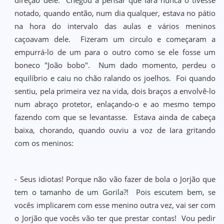
direção dele. Chegou a pensar que Iara nunca o tivesse
notado, quando então, num dia qualquer, estava no pátio
na hora do intervalo das aulas e vários meninos
caçoavam dele. Fizeram um circulo e começaram a
empurrá-lo de um para o outro como se ele fosse um
boneco "João bobo". Num dado momento, perdeu o
equilíbrio e caiu no chão ralando os joelhos. Foi quando
sentiu, pela primeira vez na vida, dois braços a envolvê-lo
num abraço protetor, enlaçando-o e ao mesmo tempo
fazendo com que se levantasse. Estava ainda de cabeça
baixa, chorando, quando ouviu a voz de Iara gritando
com os meninos:
- Seus idiotas! Porque não vão fazer de bola o Jorjão que
tem o tamanho de um Gorila?! Pois escutem bem, se
vocês implicarem com esse menino outra vez, vai ser com
o Jorjão que vocês vão ter que prestar contas! Vou pedir