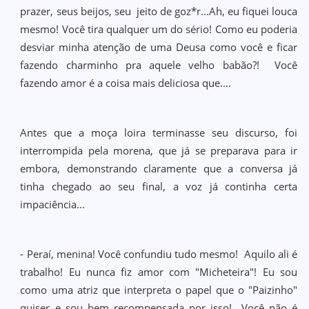
prazer, seus beijos, seu jeito de goz*r...Ah, eu fiquei louca
mesmo! Você tira qualquer um do sério! Como eu poderia
desviar minha atenção de uma Deusa como você e ficar
fazendo charminho pra aquele velho babão?! Você
fazendo amor é a coisa mais deliciosa que....
Antes que a moça loira terminasse seu discurso, foi
interrompida pela morena, que já se preparava para ir
embora, demonstrando claramente que a conversa já
tinha chegado ao seu final, a voz já continha certa
impaciência...
- Peraí, menina! Você confundiu tudo mesmo! Aquilo ali é
trabalho! Eu nunca fiz amor com "Micheteira"! Eu sou
como uma atriz que interpreta o papel que o "Paizinho"
quiser e sou bem recompensada por isso! Você não é