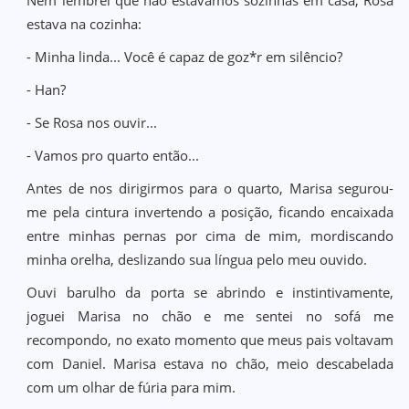
Nem lembrei que não estávamos sozinhas em casa, Rosa
estava na cozinha:
- Minha linda... Você é capaz de goz*r em silêncio?
- Han?
- Se Rosa nos ouvir...
- Vamos pro quarto então...
Antes de nos dirigirmos para o quarto, Marisa segurou-
me pela cintura invertendo a posição, ficando encaixada
entre minhas pernas por cima de mim, mordiscando
minha orelha, deslizando sua língua pelo meu ouvido.
Ouvi barulho da porta se abrindo e instintivamente,
joguei Marisa no chão e me sentei no sofá me
recompondo, no exato momento que meus pais voltavam
com Daniel. Marisa estava no chão, meio descabelada
com um olhar de fúria para mim.