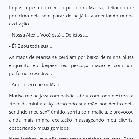
Impus o peso do meu corpo contra Marisa, deitando-me
por cima dela sem parar de beijá-la aumentando minha
excitação.
- Nossa Alex... Você está... Deliciosa...
- É? E sou toda sua...
As mãos de Marisa se perdiam por baixo de minha blusa
enquanto eu beijava seu pescoço macio e com um
perfume irresistível:
- Adoro seu cheiro Mah...
Marisa me beijava com paixão, abriu com toda destreza o
zíper da minha calça descendo sua mão por dentro dela
sentindo meu sex* úmido, sorriu com malícia, e provocou
ainda mais minha excitação massageando meu clit*ris,
despertando meus gemidos.