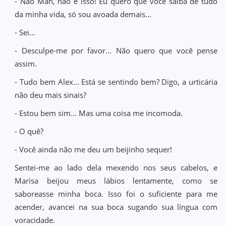
- Não Mah, não é isso! Eu quero que você saiba de tudo
da minha vida, só sou avoada demais...
- Sei...
- Desculpe-me por favor... Não quero que você pense
assim.
- Tudo bem Alex... Está se sentindo bem? Digo, a urticária
não deu mais sinais?
- Estou bem sim... Mas uma coisa me incomoda.
- O quê?
- Você ainda não me deu um beijinho sequer!
Sentei-me ao lado dela mexendo nos seus cabelos, e
Marisa beijou meus lábios lentamente, como se
saboreasse minha boca. Isso foi o suficiente para me
acender, avancei na sua boca sugando sua língua com
voracidade.