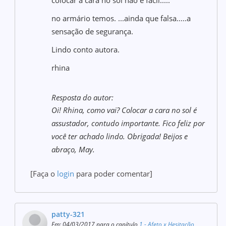
colocar a cara no sol não é fácil.....
no armário temos. ...ainda que falsa.....a
sensação de segurança.
Lindo conto autora.
rhina
Resposta do autor:
Oi! Rhina, como vai? Colocar a cara no sol é
assustador, contudo importante. Fico feliz por
você ter achado lindo. Obrigada! Beijos e
abraço, May.
[Faça o
login
para poder comentar]
patty-321
Em: 04/03/2017 para o capítulo
1 - Afeto x Hesitação