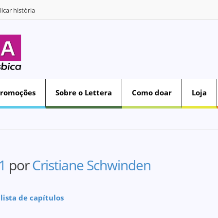
icar história
Promoções
Sobre o Lettera
Como doar
Loja
1
por
Cristiane Schwinden
 lista de capítulos