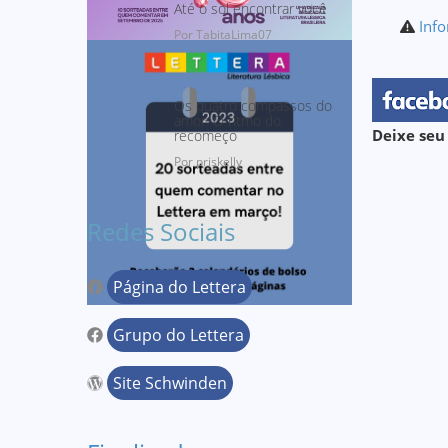
Até o sol encontrar você
Info
Por TabitaLima07
Os quatro compassos do
amor: O ritmo do
Deixe seu
recomeço
Por priskelly
Redes Sociais
Página do Lettera
Grupo do Lettera
Site Schwinden