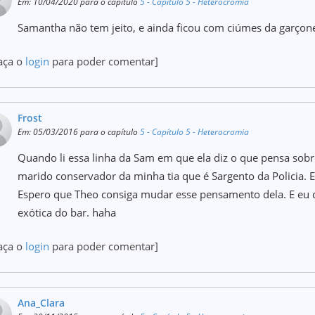
Em: 10/04/2020 para o capítulo
5 - Capítulo 5 - Heterocromia
Samantha não tem jeito, e ainda ficou com ciúmes da garçone
aça o
login
para poder comentar]
Frost
Em: 05/03/2016 para o capítulo
5 - Capítulo 5 - Heterocromia
Quando li essa linha da Sam em que ela diz o que pensa sob
marido conservador da minha tia que é Sargento da Policia. E
Espero que Theo consiga mudar esse pensamento dela. E eu qu
exótica do bar. haha
aça o
login
para poder comentar]
Ana_Clara