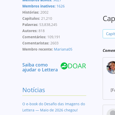
Membros inativos:
1626
Histórias:
2002
Cap
Capítulos:
21,210
Palavras:
53,838,245
Autores:
818
Capí
Comentários:
109,191
Comentaristas:
2603
Membro recente:
Mariana05
Coment
Saiba como
ajudar o Lettera
Notícias
[F
O e-book do Desafio das Imagens do
Lettera — Maio de 2026 chegou!