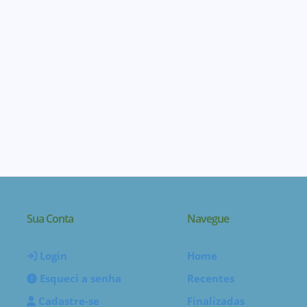
Sua Conta
Navegue
Login
Home
Esqueci a senha
Recentes
Cadastre-se
Finalizadas