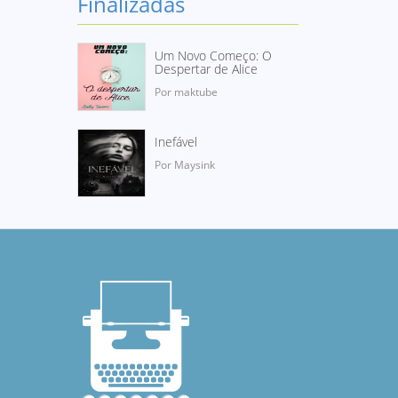
Finalizadas
Um Novo Começo: O
Despertar de Alice
Por maktube
Inefável
Por Maysink