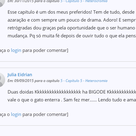
Em: 30/11/2015 para o capítulo
5 - Capítulo 5 - Heterocromia
Esse capítulo é um dos meus preferidos! Tem de tudo, desd
azaração e com sempre um pouco de drama. Adoro! E sempre
retrógradas dou graças pela oportunidade que o ser humano 
mudança. Pq só muita fé depois de ouvir tudo o que ela pensa
aça o
login
para poder comentar]
Julia Eidrian
Em: 09/09/2015 para o capítulo
5 - Capítulo 5 - Heterocromia
Duas doidas Kkkkkkkkkkkkkkkkkkk ha BIGODE Kkkkkkkkkkkkk
vale o que o gato enterra . Sam fez mer...... Lendo tudo e am
aça o
login
para poder comentar]