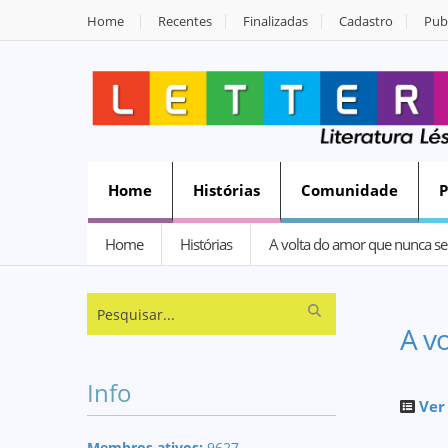
Home
Recentes
Finalizadas
Cadastro
Publ
Home
Histórias
Comunidade
Home
Histórias
A volta do amor que nunca se 
A v
Info
Ver
Membros ativos:
9627