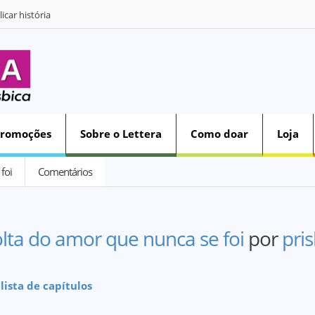
icar história
Promoções
Sobre o Lettera
Como doar
Loja
foi
Comentários
olta do amor que nunca se foi
por
pris
 lista de capítulos