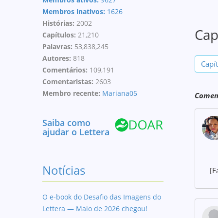
Membros inativos:
1626
Histórias:
2002
Cap
Capítulos:
21,210
Palavras:
53,838,245
Autores:
818
Capí
Comentários:
109,191
Comentaristas:
2603
Membro recente:
Mariana05
Coment
Saiba como
ajudar o Lettera
Notícias
[F
O e-book do Desafio das Imagens do
Lettera — Maio de 2026 chegou!