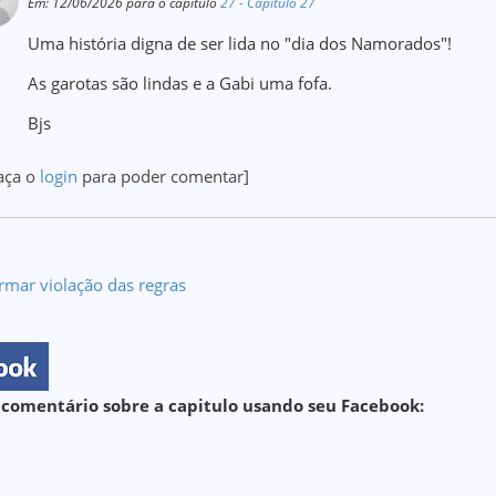
Em: 12/06/2026 para o capítulo
27 - Capitulo 27
Uma história digna de ser lida no "dia dos Namorados"!
As garotas são lindas e a Gabi uma fofa.
Bjs
aça o
login
para poder comentar]
rmar violação das regras
 comentário sobre a capitulo usando seu Facebook: