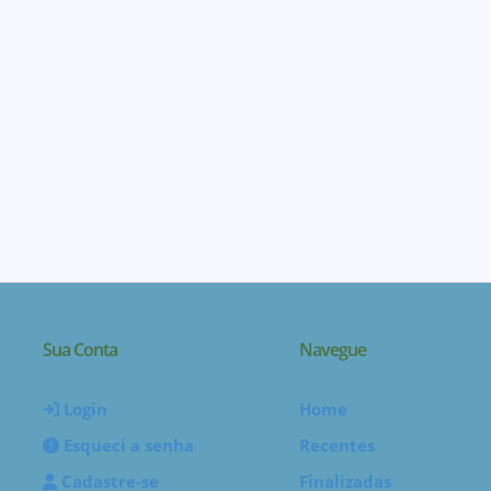
Sua Conta
Navegue
Login
Home
Esqueci a senha
Recentes
Cadastre-se
Finalizadas