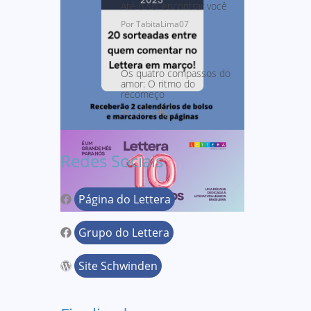
Até o sol encontrar você
Por TabitaLima07
Os quatro compassos do
amor: O ritmo do
recomeço
Por priskelly
Redes Sociais
Página do Lettera
Grupo do Lettera
Site Schwinden