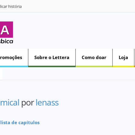
icar história
Promoções
Sobre o Lettera
Como doar
Loja
mical
por
lenass
 lista de capítulos