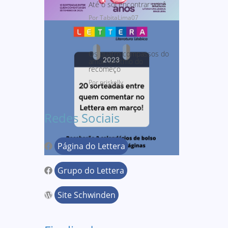
Até o sol encontrar você
Por TabitaLima07
Os quatro compassos do
amor: O ritmo do
recomeço
Por priskelly
Redes Sociais
Página do Lettera
Grupo do Lettera
Site Schwinden