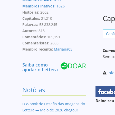
Membros inativos:
1626
Histórias:
2002
Cap
Capítulos:
21,210
Palavras:
53,838,245
Autores:
818
Capí
Comentários:
109,191
Comentaristas:
2603
Membro recente:
Mariana05
Coment
Sem c
Saiba como
ajudar o Lettera
Info
Notícias
Deixe seu
O e-book do Desafio das Imagens do
Lettera — Maio de 2026 chegou!