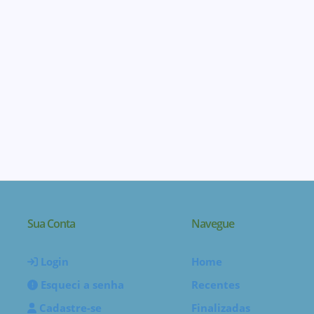
Sua Conta
Navegue
Login
Home
Esqueci a senha
Recentes
Cadastre-se
Finalizadas