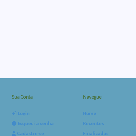
Sua Conta
Navegue
Login
Home
Esqueci a senha
Recentes
Cadastre-se
Finalizadas