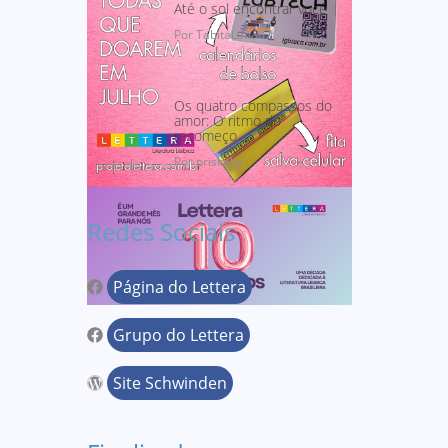
Até o sol encontrar você
Por TabitaLima07
Os quatro compassos do
amor: O ritmo do
recomeço
Por priskelly
Redes Sociais
Página do Lettera
Grupo do Lettera
Site Schwinden