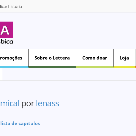
icar história
Promoções
Sobre o Lettera
Como doar
Loja
mical
por
lenass
 lista de capítulos