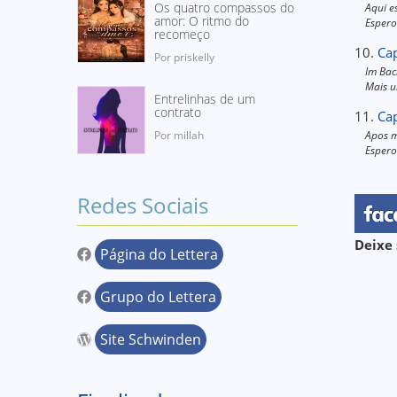
Os quatro compassos do
Aqui e
amor: O ritmo do
Espero
recomeço
10.
Cap
Por priskelly
Im Bac
Mais u
Entrelinhas de um
contrato
11.
Cap
Por millah
Apos m
Espero
Redes Sociais
Deixe 
Página do Lettera
Grupo do Lettera
Site Schwinden