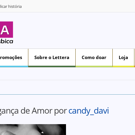
icar história
Promoções
Sobre o Lettera
Como doar
Loja
gança de Amor por
candy_davi