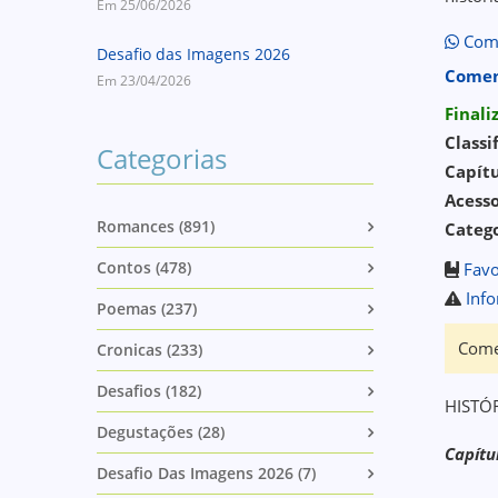
Em 25/06/2026
Comp
Desafio das Imagens 2026
Comen
Em 23/04/2026
Final
Classi
Categorias
Capítu
Acess
Romances (891)
Catego
Contos (478)
Favo
Info
Poemas (237)
Come
Cronicas (233)
Desafios (182)
HISTÓ
Degustações (28)
Capítu
Desafio Das Imagens 2026 (7)