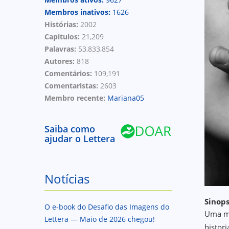
Membros inativos:
1626
Histórias:
2002
Capítulos:
21,209
Palavras:
53,833,854
Autores:
818
Comentários:
109,191
Comentaristas:
2603
Membro recente:
Mariana05
Saiba como
ajudar o Lettera
Notícias
Sinops
O e-book do Desafio das Imagens do
Uma mu
Lettera — Maio de 2026 chegou!
histori