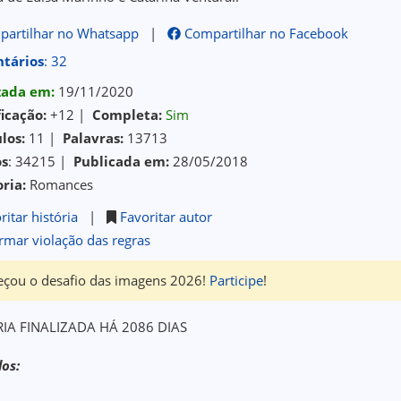
artilhar no Whatsapp
|
Compartilhar no Facebook
tários
: 32
izada em:
19/11/2020
ficação:
+12 |
Completa:
Sim
los:
11 |
Palavras:
13713
os
: 34215 |
Publicada em:
28/05/2018
ria:
Romances
ritar história
|
Favoritar autor
rmar violação das regras
çou o desafio das imagens 2026!
Participe
!
RIA FINALIZADA HÁ 2086 DIAS
los: