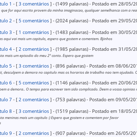
tulo 1
- [
3 comentários
] - (1499 palavras) - Postado em 28/05/
 que for aqui escrito provem da minha imaginacao, qualquer semelhanca com a rea
tulo 2
- [
5 comentários
] - (2024 palavras) - Postado em 29/05/
tulo 3
- [
1 comentários
] - (1483 palavras) - Postado em 30/05/
s aqui vai mais um capitulo, espero que gostem e comentem. Bjinhos
tulo 4
- [
2 comentários
] - (1985 palavras) - Postado em 31/05/
sta mais um episodio do meu 2º conto. Espero que gostem
tulo 5
- [
3 comentários
] - (896 palavras) - Postado em 08/06/20
iiii, desculpem a demora no capitulo mas os horarios de trabalho nao tem ajudado.
tulo 6
- [
5 comentários
] - (1146 palavras) - Postado em 20/06/
pem a demora.. O tempo para escrever tem sido complicado. Deem a vossa opiniao n
tulo 7
- [
2 comentários
] - (753 palavras) - Postado em 09/05/20
tulo 8
- [
3 comentários
] - (1519 palavras) - Postado em 18/05/
sta meninas mais um capitulo :) Espero que gostem e comentem por favor
s
tulo 9
- [
2 comentários
] - (907 palavras) - Postado em 26/05/20