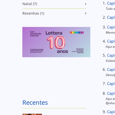
1.
Capí
Natal (7)
Tudo o
Resenhas (1)
2.
Capí
3.
Capí
Menina
4.
Capí
Aqui e
5.
Capí
Voltei
6.
Capí
Descul
7.
Capí
8.
Capí
Aqui e
Recentes
Bjinho
9.
Capí