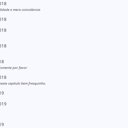
2018
lidade e mera coincidencia
2018
2018
2018
18
 Comente por favor
2018
este capitulo bem fresquinho.
19
2019
19