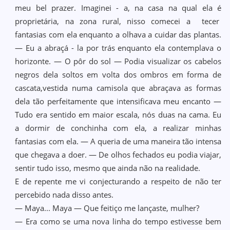
meu bel prazer. Imaginei - a, na casa na qual ela é
proprietária, na zona rural, nisso comecei a tecer
fantasias com ela enquanto a olhava a cuidar das plantas.
— Eu a abraçá - la por trás enquanto ela contemplava o
horizonte. — O pôr do sol — Podia visualizar os cabelos
negros dela soltos em volta dos ombros em forma de
cascata,vestida numa camisola que abraçava as formas
dela tão perfeitamente que intensificava meu encanto —
Tudo era sentido em maior escala, nós duas na cama. Eu
a dormir de conchinha com ela, a realizar minhas
fantasias com ela. — A queria de uma maneira tão intensa
que chegava a doer. — De olhos fechados eu podia viajar,
sentir tudo isso, mesmo que ainda não na realidade.
E de repente me vi conjecturando a respeito de não ter
percebido nada disso antes.
— Maya... Maya — Que feitiço me lançaste, mulher?
— Era como se uma nova linha do tempo estivesse bem