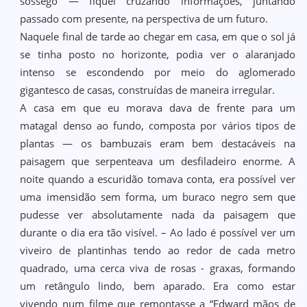
sossego — fiquei cruzando informações, juntando
passado com presente, na perspectiva de um futuro.
Naquele final de tarde ao chegar em casa, em que o sol já
se tinha posto no horizonte, podia ver o alaranjado
intenso se escondendo por meio do aglomerado
gigantesco de casas, construídas de maneira irregular.
A casa em que eu morava dava de frente para um
matagal denso ao fundo, composta por vários tipos de
plantas — os bambuzais eram bem destacáveis na
paisagem que serpenteava um desfiladeiro enorme. A
noite quando a escuridão tomava conta, era possível ver
uma imensidão sem forma, um buraco negro sem que
pudesse ver absolutamente nada da paisagem que
durante o dia era tão visível. – Ao lado é possível ver um
viveiro de plantinhas tendo ao redor de cada metro
quadrado, uma cerca viva de rosas - graxas, formando
um retângulo lindo, bem aparado. Era como estar
vivendo num filme que remontasse a “Edward mãos de