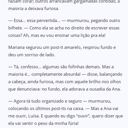
faziam corar; outros arrancavam gargalhadas contidas; a
maioria a deixava furiosa.
— Essa… essa pervertida… — murmurou, pegando outro
bilhete. — Como ela se acha no direito de escrever essas
coisas? Ah, mas eu vou ensinar uma lição pra ela!
Mariana segurou um post‑it amarelo, respirou fundo e
deu um sorriso de lado.
— Tá, confesso… algumas são fofinhas demais. Mas a
maioria é… completamente absurda! — disse, balançando
a cabeça, ainda furiosa, mas com aquele brilho nos olhos
que denunciava: no fundo, ela adorava a ousadia da Ana.
— Agora tá tudo organizado e seguro — murmurou,
colocando os últimos post‑its na caixa. — Mas a Ana vai
me ouvir, Luísa. E quando eu digo “ouvir”, quero dizer que
ela vai sentir o peso da minha fúria!