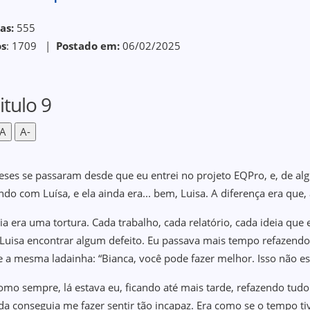
as:
555
os
: 1709 |
Postado em:
06/02/2025
itulo 9
A
A-
eses se passaram desde que eu entrei no projeto EQPro, e, de a
ando com Luísa, e ela ainda era... bem, Luisa. A diferença era que,
ia era uma tortura. Cada trabalho, cada relatório, cada ideia que
 Luisa encontrar algum defeito. Eu passava mais tempo refazendo 
 a mesma ladainha: “Bianca, você pode fazer melhor. Isso não es
como sempre, lá estava eu, ficando até mais tarde, refazendo t
nda conseguia me fazer sentir tão incapaz. Era como se o tempo ti