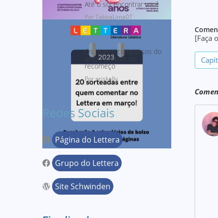
Até o sol encontrar você
Por TabitaLima07
Coment
[Faça 
Os quatro compassos do
amor: O ritmo do
Capí
recomeço
Por priskelly
Coment
Redes Sociais
Página do Lettera
Grupo do Lettera
Site Schwinden