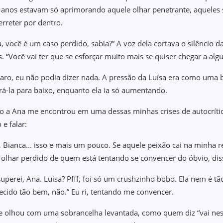
 anos estavam só aprimorando aquele olhar penetrante, aqueles s
erreter por dentro.
a, você é um caso perdido, sabia?” A voz dela cortava o silêncio 
s. “Você vai ter que se esforçar muito mais se quiser chegar a alg
laro, eu não podia dizer nada. A pressão da Luísa era como uma 
á-la para baixo, enquanto ela ia só aumentando.
 a Ana me encontrou em uma dessas minhas crises de autocrítica,
e falar:
, Bianca... isso e mais um pouco. Se aquele peixão cai na minha r
 olhar perdido de quem está tentando se convencer do óbvio, dis
superei, Ana. Luisa? Pfff, foi só um crushzinho bobo. Ela nem é t
ecido tão bem, não.” Eu ri, tentando me convencer.
 olhou com uma sobrancelha levantada, como quem diz “vai nes