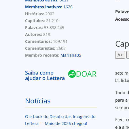
Membros inativos:
1626
Palavr
Histórias:
2002
Acess
Capítulos:
21,210
Palavras:
53,838,245
Autores:
818
Cap
Comentários:
109,191
Comentaristas:
2603
A+
Membro recente:
Mariana05
Saiba como
sete m
ajudar o Lettera
lá, lid
Todo d
Notícias
para a
sempre
O e-book do Desafio das Imagens do
E eu, 
Lettera — Maio de 2026 chegou!
ela ai