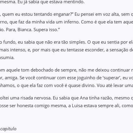
mesma. Eu já sabia que estava mentindo.
, quem eu estou tentando enganar?” Eu pensei em voz alta, sem
erno, que faz da minha vida um inferno. Como é que ela tem aquel
o. Para, Bianca. Supera isso.”
o fundo, eu sabia que não era tão simples. O que eu sentia por e
mais intenso, e, por mais que eu tentasse esconder, a sensação 
nsumia.
om aquele tom debochado de sempre, não me deixou continuar minh
r, amiga. Se você continuar com esse joguinho de ‘superar’, eu vo
hamos, o que ela faz com você é quase divino. Vou até levar uma 
soltei uma risada nervosa. Eu sabia que Ana tinha razão, mesmo q
fosse ser honesta comigo mesma, a Luisa estava sempre ali, como
 capítulo