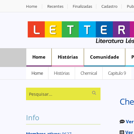
Home
Recentes
Finalizadas
Cadastro
Publ
Home
Histórias
Comunidade
Home
Histórias
Chemical
Capitulo 9
Che
Info
Ver
Ver
Membros ativos:
9627