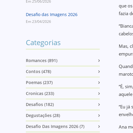
Em 25/06/2026
que os
fazia d
Desafio das Imagens 2026
Em 23/04/2026
“Bianc
cabelo
Categorias
Mas, c
empurr
Romances (891)
Quando
Contos (478)
maroto 
Poemas (237)
“É, sim
Cronicas (233)
aquele
Desafios (182)
“Eu já 
envelh
Degustações (28)
Desafio Das Imagens 2026 (7)
Ana me