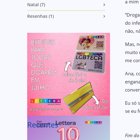
a mim 
Natal (7)
“Droga
Resenhas (1)
do inf
não, nã
Mas, n
muito 
me co
Ana, c
engana
conven
Eu só 
se eu 
Recentes
Fim do