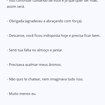
- Vou continuar cuidando de você e já que quer ser mãe,
assim será.
- Obrigada (agradeceu a abraçando com força).
- Descanse, você ficou indisposta hoje e precisa ficar bem.
- Senti tua falta no almoço e jantar.
- Precisava acalmar meus ânimos.
- Não quis te chatear, nem imaginava tudo isso.
- Muito menos eu.