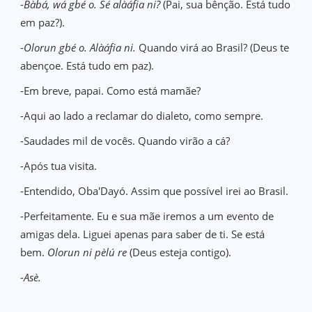
-
Bàbá, wá gbé o. Sé alàáfia ni?
(Pai, sua bênção. Está tudo
em paz?).
-
Olorun gbé o. Alàáfia ni.
Quando virá ao Brasil? (Deus te
abençoe. Está tudo em paz).
-Em breve, papai. Como está mamãe?
-Aqui ao lado a reclamar do dialeto, como sempre.
-Saudades mil de vocês. Quando virão a cá?
-Após tua visita.
-Entendido, Oba'Dayó. Assim que possível irei ao Brasil.
-Perfeitamente. Eu e sua mãe iremos a um evento de
amigas dela. Liguei apenas para saber de ti. Se está
bem.
Olorun ni pèlú re
(Deus esteja contigo).
-
Asè.