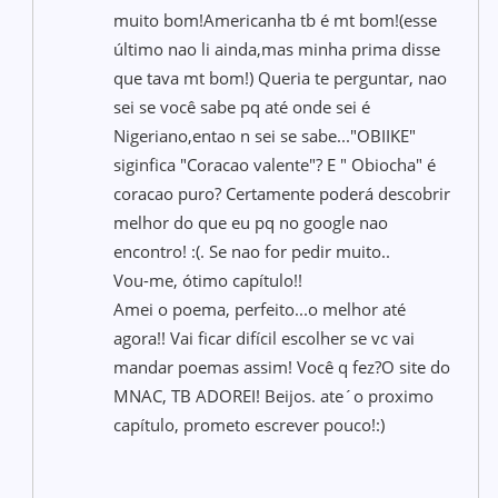
muito bom!Americanha tb é mt bom!(esse
último nao li ainda,mas minha prima disse
que tava mt bom!) Queria te perguntar, nao
sei se você sabe pq até onde sei é
Nigeriano,entao n sei se sabe..."OBIIKE"
siginfica "Coracao valente"? E " Obiocha" é
coracao puro? Certamente poderá descobrir
melhor do que eu pq no google nao
encontro! :(. Se nao for pedir muito..
Vou-me, ótimo capítulo!!
Amei o poema, perfeito...o melhor até
agora!! Vai ficar difícil escolher se vc vai
mandar poemas assim! Você q fez?O site do
MNAC, TB ADOREI! Beijos. ate´o proximo
capítulo, prometo escrever pouco!:)