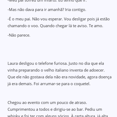
-Meu pai sofreu um infarto. Eu tenho que ir.
-Mas não dava para ir amanhã? Iria contigo.
-É o meu pai. Não vou esperar. Vou desligar pois já estão
chamando o voo. Quando chegar lá te aviso. Te amo.
-Não parece.
Laura desligou o telefone furiosa. Justo no dia que ela
vinha preparando o velho italiano inventa de adoecer.
Que ele não gostava dela não era novidade, agora doença
já era demais. Foi arrumar-se para o coquetel.
Chegou ao evento com um pouco de atraso.
Cumprimentou a todos e dirigiu-se ao bar. Pediu um
whisky e foi ter com alguns sócios. À certa altura, já alta,