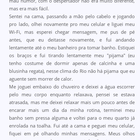
mau humor, com o despertador não era muito diferente,
mas era mais fácil.
Sentei na cama, passando a mão pelo cabelo e jogando
pro lado, olhei novamente pro meu celular e liguei meu
Wi-Fi, mas esperei chegar mensagem, me pus de pé
antes, que eu deitasse novamente, e fui andando
lentamente até o meu banheiro pra tomar banho. Estiquei
os braços e fui tirando lentamente meu "pijama" (eu
tenho costume de dormir apenas de calcinha e uma
blusinha regata), nesse clima do Rio não há pijama que eu
aguente sem morrer de calor.
Me joguei embaixo do chuveiro e deixei a água escorrer
pelo meu corpo enquanto relaxava, pensei se estava
atrasada, mas me deixei relaxar mais um pouco antes de
encarar mais um dia da minha rotina, terminei meu
banho sem pressa alguma e voltei para o meu quarto já
enrolada na toalha. Fui até a cama e peguei meu celular,
fiquei em pé olhando minhas mensagens. Meus olhos