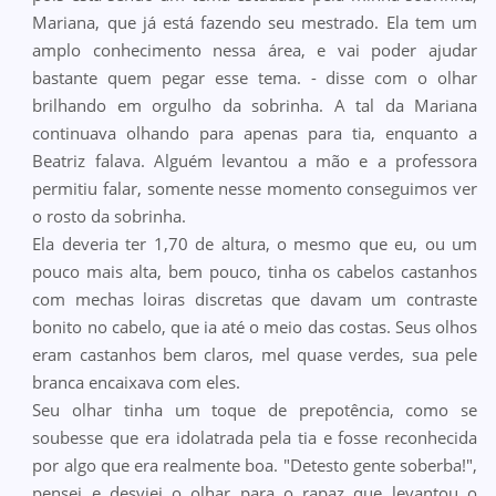
Mariana, que já está fazendo seu mestrado. Ela tem um
amplo conhecimento nessa área, e vai poder ajudar
bastante quem pegar esse tema. - disse com o olhar
brilhando em orgulho da sobrinha. A tal da Mariana
continuava olhando para apenas para tia, enquanto a
Beatriz falava. Alguém levantou a mão e a professora
permitiu falar, somente nesse momento conseguimos ver
o rosto da sobrinha.
Ela deveria ter 1,70 de altura, o mesmo que eu, ou um
pouco mais alta, bem pouco, tinha os cabelos castanhos
com mechas loiras discretas que davam um contraste
bonito no cabelo, que ia até o meio das costas. Seus olhos
eram castanhos bem claros, mel quase verdes, sua pele
branca encaixava com eles.
Seu olhar tinha um toque de prepotência, como se
soubesse que era idolatrada pela tia e fosse reconhecida
por algo que era realmente boa. "Detesto gente soberba!",
pensei e desviei o olhar para o rapaz que levantou o