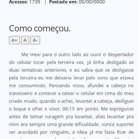
Acessos
: 1739 |
Postado em:
00/00/0000
Como começou.
A+
A
A-
Me mexi para o outro lado ao ouvir o despertador
do celular tocar pela terceira vez, já tinha desligado as
duas tentativas anteriores, e eu sabia que se desligasse
pela terceira eu me deixaria levar pelo sono que estava
me consumindo. Pensando nisso, afundei a cabeça no
travesseiro e comecei a tatear o celular em cima do meu
criado mudo, quando o achei, levantei a cabeça, desliguei
o toque e olhei o visor: 06:15 em ponto. Me espreguicei
antes de tomar coragem pra levantar, aliás levantar pra
mim era sempre uma grande dificuldade, nunca suportei
ser acordada por ninguém, a ideia já me fazia ficar de