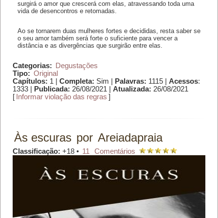
surgirá o amor que crescerá com elas, atravessando toda uma
vida de desencontros e retomadas.
Ao se tornarem duas mulheres fortes e decididas, resta saber se
o seu amor também será forte o suficiente para vencer a
distância e as divergências que surgirão entre elas.
Categorias:
Degustações
Tipo:
Original
Capítulos:
1 |
Completa:
Sim |
Palavras:
1115 |
Acessos
:
1333 |
Publicada:
26/08/2021 |
Atualizada:
26/08/2021
[
Informar violação das regras
]
Às escuras
por
Areiadapraia
Classificação:
+18 •
11
Comentários