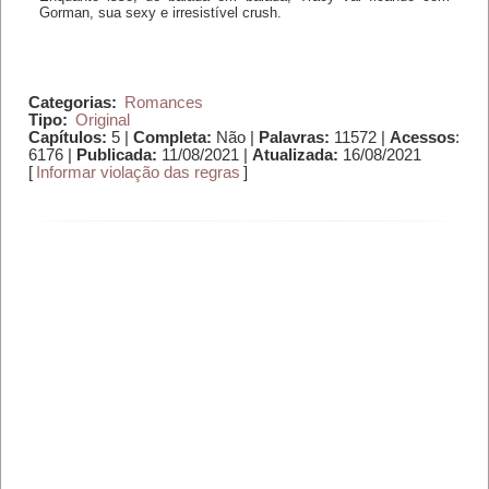
Gorman, sua sexy e irresistível crush.
Categorias:
Romances
Tipo:
Original
Capítulos:
5 |
Completa:
Não |
Palavras:
11572 |
Acessos
:
6176 |
Publicada:
11/08/2021 |
Atualizada:
16/08/2021
[
Informar violação das regras
]