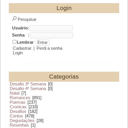
Login
Pesquisar
Usuário:
Senha :
Lembrar
Cadastrar
|
Perdi a senha
Login
Categorias
Desafio 3ª Semana
[0]
Desafio 4ª Semana
[0]
Natal
[7]
Romances
[891]
Poemas
[237]
Cronicas
[233]
Desafios
[182]
Contos
[478]
Degustações
[28]
Resenhas
[1]