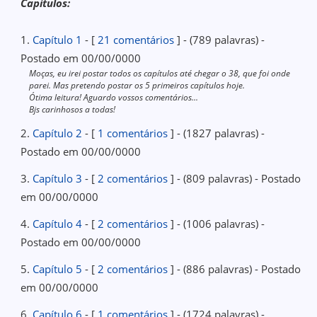
Capítulos:
1.
Capítulo 1
- [
21 comentários
] - (789 palavras) -
Postado em 00/00/0000
Moças, eu irei postar todos os capítulos até chegar o 38, que foi onde
parei. Mas pretendo postar os 5 primeiros capítulos hoje.
Ótima leitura! Aguardo vossos comentários...
Bjs carinhosos a todas!
2.
Capítulo 2
- [
1 comentários
] - (1827 palavras) -
Postado em 00/00/0000
3.
Capítulo 3
- [
2 comentários
] - (809 palavras) - Postado
em 00/00/0000
4.
Capítulo 4
- [
2 comentários
] - (1006 palavras) -
Postado em 00/00/0000
5.
Capítulo 5
- [
2 comentários
] - (886 palavras) - Postado
em 00/00/0000
6.
Capítulo 6
- [
1 comentários
] - (1724 palavras) -