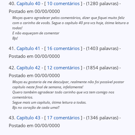
40.
Capítulo 40
- [
10 comentários
] - (1280 palavras) -
Postado em 00/00/0000
Moças quero agradecer pelos comentários, dizer que fiquei muito feliz
com o carinho de vocês. Segue o capítulo 40 pra vcs hoje, ótima leitura a
todas!
E não esqueçam de comentar
Bjs!
41.
Capítulo 41
- [
16 comentários
] - (1403 palavras) -
Postado em 00/00/0000
42.
Capítulo 42
- [
12 comentários
] - (1854 palavras) -
Postado em 00/00/0000
Moças eu gostaria de me desculpar, realmente não foi possível postar
capítulo neste final de semana, infelizmente!
Quero também agradecer todo carinho que vcs tem comigo nos
comentários.
Segue mais um capítulo, ótima leitura a todas.
Bjs no coração de cada uma!!
43.
Capítulo 43
- [
17 comentários
] - (1346 palavras) -
Postado em 00/00/0000