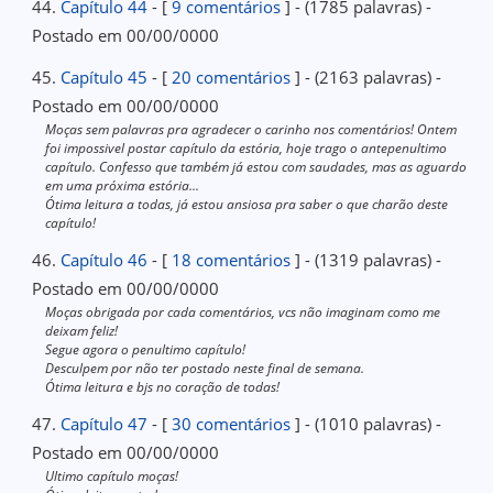
44.
Capítulo 44
- [
9 comentários
] - (1785 palavras) -
Postado em 00/00/0000
45.
Capítulo 45
- [
20 comentários
] - (2163 palavras) -
Postado em 00/00/0000
Moças sem palavras pra agradecer o carinho nos comentários! Ontem
foi impossivel postar capítulo da estória, hoje trago o antepenultimo
capítulo. Confesso que também já estou com saudades, mas as aguardo
em uma próxima estória...
Ótima leitura a todas, já estou ansiosa pra saber o que charão deste
capítulo!
46.
Capítulo 46
- [
18 comentários
] - (1319 palavras) -
Postado em 00/00/0000
Moças obrigada por cada comentários, vcs não imaginam como me
deixam feliz!
Segue agora o penultimo capítulo!
Desculpem por não ter postado neste final de semana.
Ótima leitura e bjs no coração de todas!
47.
Capítulo 47
- [
30 comentários
] - (1010 palavras) -
Postado em 00/00/0000
Ultimo capítulo moças!