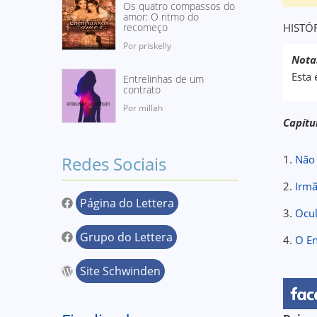
Os quatro compassos do
amor: O ritmo do
recomeço
HISTÓR
Por priskelly
Nota
Esta 
Entrelinhas de um
contrato
Por millah
Capítu
Redes Sociais
1.
Não 
2.
Irm
Página do Lettera
3.
Ocul
Grupo do Lettera
4.
O E
Site Schwinden