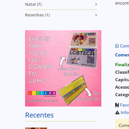
encont
Natal (7)
Resenhas (1)
Comp
Comen
Final
Classi
Capítu
Acess
Catego
Favo
Info
Recentes
Come