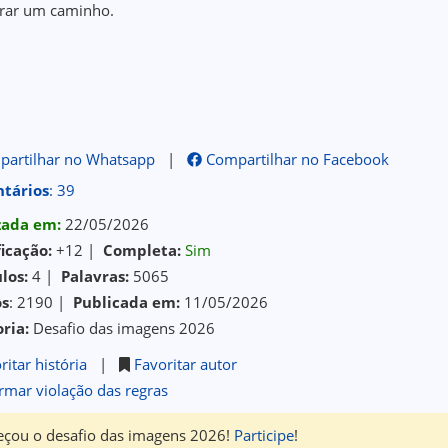
rar um caminho.
artilhar no Whatsapp
|
Compartilhar no Facebook
tários
: 39
izada em:
22/05/2026
ficação:
+12 |
Completa:
Sim
los:
4 |
Palavras:
5065
os
: 2190 |
Publicada em:
11/05/2026
ria:
Desafio das imagens 2026
ritar história
|
Favoritar autor
rmar violação das regras
çou o desafio das imagens 2026!
Participe
!