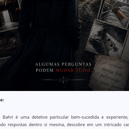
e:
a Bahri é uma detetive particular bem-sucedida e experiente,
do respostas dentro si mesma, descobre em um intricado caso