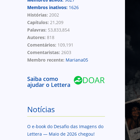
Membros inativos:
1626
Histórias:
2002
Capítulos:
21,209
Palavras:
53,833,854
Autores:
818
Comentários:
109,191
Comentaristas:
2603
Membro recente:
Mariana05
Saiba como
ajudar o Lettera
Notícias
O e-book do Desafio das Imagens do
Lettera — Maio de 2026 chegou!