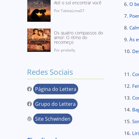
Até o sol encontrar você
6.
O be
Por TabitaLima07
7.
Poe
8.
Calm
Os quatro compassos do
amor: O ritmo do
9.
Às e
recomeço
Por priskelly
10.
De
Redes Sociais
11.
Co
12.
Fei
Página do Lettera
13.
Co
Grupo do Lettera
14.
Ba
Site Schwinden
15.
So
16.
Lír