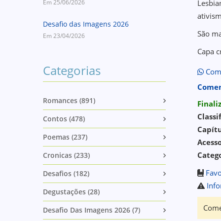
Em 25/06/2026
Lesbia
ativis
Desafio das Imagens 2026
São ma
Em 23/04/2026
Capa c
Categorias
Comp
Comen
Romances (891)
Final
Classi
Contos (478)
Capítu
Poemas (237)
Acess
Catego
Cronicas (233)
Favo
Desafios (182)
Info
Degustações (28)
Come
Desafio Das Imagens 2026 (7)