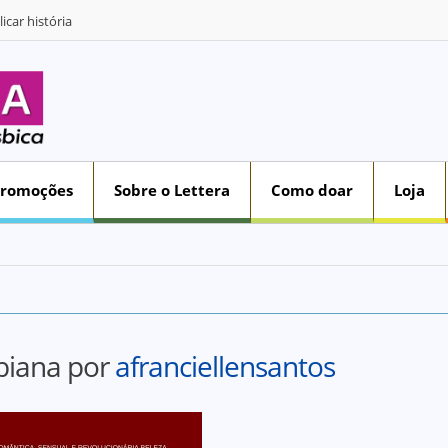
icar história
Promoções
Sobre o Lettera
Como doar
Loja
biana por
afranciellensantos