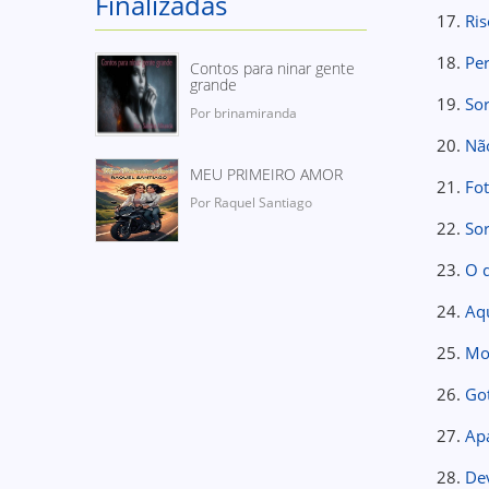
Finalizadas
17.
Ri
18.
Pe
Contos para ninar gente
grande
19.
So
Por brinamiranda
20.
Nã
MEU PRIMEIRO AMOR
21.
Fo
Por Raquel Santiago
22.
Sor
23.
O 
24.
Aq
25.
Mo
26.
Go
27.
Ap
28.
De