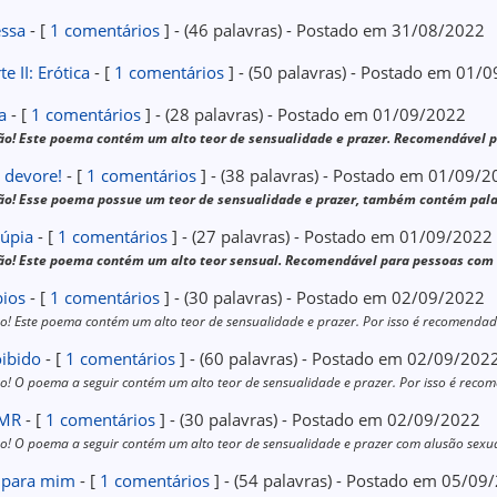
essa
- [
1 comentários
] - (46 palavras) - Postado em 31/08/2022
te II: Erótica
- [
1 comentários
] - (50 palavras) - Postado em 01/
a
- [
1 comentários
] - (28 palavras) - Postado em 01/09/2022
ão! Este poema contém um alto teor de sensualidade e prazer. Recomendável p
 devore!
- [
1 comentários
] - (38 palavras) - Postado em 01/09/
ão! Esse poema possue um teor de sensualidade e prazer, também contém pal
lúpia
- [
1 comentários
] - (27 palavras) - Postado em 01/09/2022
ão! Este poema contém um alto teor sensual. Recomendável para pessoas com 
bios
- [
1 comentários
] - (30 palavras) - Postado em 02/09/2022
o! Este poema contém um alto teor de sensualidade e prazer. Por isso é recomend
oibido
- [
1 comentários
] - (60 palavras) - Postado em 02/09/202
o! O poema a seguir contém um alto teor de sensualidade e prazer. Por isso é re
MR
- [
1 comentários
] - (30 palavras) - Postado em 02/09/2022
o! O poema a seguir contém um alto teor de sensualidade e prazer com alusão sexu
 para mim
- [
1 comentários
] - (54 palavras) - Postado em 05/09