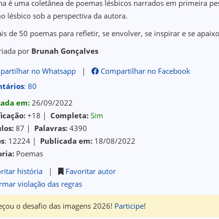
na é uma coletânea de poemas lésbicos narrados em primeira pe
mo lésbico sob a perspectiva da autora.
is de 50 poemas para refletir, se envolver, se inspirar e se apai
riada por
Brunah Gonçalves
artilhar no Whatsapp
|
Compartilhar no Facebook
tários
: 80
izada em:
26/09/2022
ficação:
+18 |
Completa:
Sim
los:
87 |
Palavras:
4390
os
: 12224 |
Publicada em:
18/08/2022
ria:
Poemas
ritar história
|
Favoritar autor
rmar violação das regras
çou o desafio das imagens 2026!
Participe
!