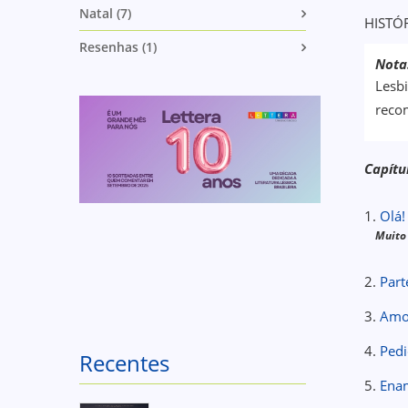
Natal (7)
HISTÓ
Resenhas (1)
Nota
Lesbi
reco
Capítu
1.
Olá!
Muito 
2.
Part
3.
Amo
4.
Ped
Recentes
5.
Ena