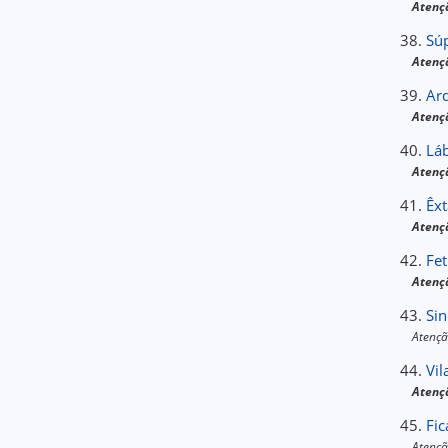
Atençã
38.
Súp
Atençã
39.
Ar
Atenç
40.
Láb
Atenç
41.
Êx
Atenç
42.
Fe
Atençã
43.
Sin
Atençã
44.
Vil
Atenç
45.
Fic
Atençã