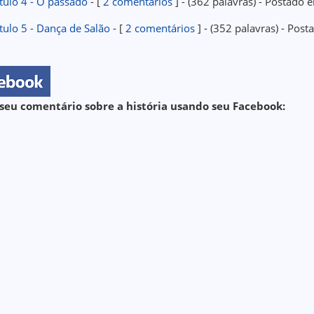
tulo 4 - O passado
- [
2 comentários
] - (362 palavras) - Postado
tulo 5 - Dança de Salão
- [
2 comentários
] - (352 palavras) - Po
seu comentário sobre a história usando seu Facebook: