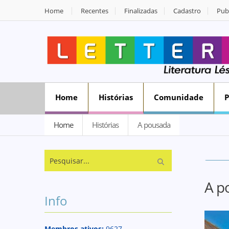
Home
Recentes
Finalizadas
Cadastro
Publ
Home
Histórias
Comunidade
Home
Histórias
A pousada
A p
Info
Membros ativos:
9627