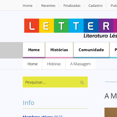
Home
Recentes
Finalizadas
Cadastro
Publ
Home
Histórias
Comunidade
Home
Histórias
A Massagem
A M
Info
Membros ativos:
9627