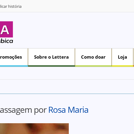
icar história
Promoções
Sobre o Lettera
Como doar
Loja
assagem por
Rosa Maria