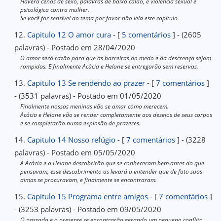
Haverá cenas de sexo, palavras de baixo calão, e violência sexual e
psicológica contra mulher.
Se você for sensível ao tema por favor não leia este capítulo.
12.
Capitulo 12 O amor cura
- [
5 comentários
] - (2605
palavras) - Postado em 28/04/2020
O amor será razão para que as barreiras do medo e da descrença sejam
rompidas. E finalmente Acácia e Helane se entregarão sem reservas.
13.
Capitulo 13 Se rendendo ao prazer
- [
7 comentários
]
- (3531 palavras) - Postado em 01/05/2020
Finalmente nossas meninas vão se amar como merecem.
Acácia e Helane vão se render completamente aos desejos de seus corpos
e se completarão numa explosão de prazeres.
14.
Capitulo 14 Nosso refúgio
- [
7 comentários
] - (3228
palavras) - Postado em 05/05/2020
A Acácia e a Helane descobrirão que se conheceram bem antes do que
pensavam, esse descobrimento as levará a entender que de fato suas
almas se procuravam, e finalmente se encontraram.
15.
Capitulo 15 Programa entre amigos
- [
7 comentários
]
- (3253 palavras) - Postado em 09/05/2020
O passado e o presente se encontrarão gerando um pequeno conflito.