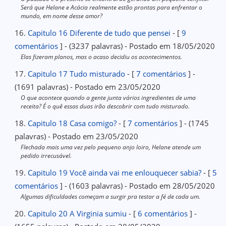
Será que Helane e Acácia realmente estão prontas para enfrentar o
mundo, em nome desse amor?
16.
Capitulo 16 Diferente de tudo que pensei
- [
9
comentários
] - (3237 palavras) - Postado em 18/05/2020
Elas fizeram planos, mas o acaso decidiu os acontecimentos.
17.
Capitulo 17 Tudo misturado
- [
7 comentários
] -
(1691 palavras) - Postado em 23/05/2020
O que acontece quando a gente junta vários ingredientes de uma
receita? É o quê essas duas irão descobrir com tudo misturado.
18.
Capitulo 18 Casa comigo?
- [
7 comentários
] - (1745
palavras) - Postado em 23/05/2020
Flechada mais uma vez pelo pequeno anjo loiro, Helane atende um
pedido irrecusável.
19.
Capitulo 19 Você ainda vai me enlouquecer sabia?
- [
5
comentários
] - (1603 palavras) - Postado em 28/05/2020
Algumas dificuldades começam a surgir pra testar a fé de cada um.
20.
Capitulo 20 A Virginia sumiu
- [
6 comentários
] -