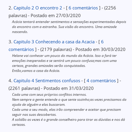
2.
Capitulo 2 O encontro 2
- [
6 comentários
] - (2256
palavras) - Postado em 27/03/2020
Acácia tentará entender sentimentos e sensações experimentadas depois
do encontro com a estranha. Sua visão do encontro. Uma amizade
nascendo.
3.
Capitulo 3 Conhecendo a casa da Acacia
- [
6
comentários
] - (2179 palavras) - Postado em 30/03/2020
Helane vai conhecer um pouco do mundo da Acácia. Isso a fará ter
emoções inesperadas e se sentirá um pouco confusa;mas com uma
certeza, grandes amizades serão conquistadas.
Então,vamos a casa da Acácia.
4.
Capitulo 4 Sentimentos confusos
- [
4 comentários
] -
(2261 palavras) - Postado em 31/03/2020
Cada uma com seus próprios conflitos internos.
Nem sempre a gente entende o que sente sozinho;as vezes precisamos da
ajuda de alguém e elas buscaram.
Cada uma a seu modo, elas irão compreender e aceitar que precisam
seguir nas suas descobertas.
A solidão as vezes é o grande conselheiro para tirar as dúvidas e nos dá
certezas.