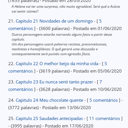
(1655 palavras) - Postado em 28/05/2020
A Helane vai ter uma surpresa, não muito agradável. Será quê a Acácia
vai sentir ciúmes?
21.
Capitulo 21 Novidades de um domingo
- [
5
comentários
] - (3600 palavras) - Postado em 01/06/2020
Outros personagens estarão narrando alguns fatos a partir desse
capítulo.
Um dos personagens usará palavras racistas, preconceituosas,
machistas e homofóbicas. O quê gerará uma discussão e
consequentemente será punido com agressão física.
22.
Capitulo 22 O melhor beijo da minha vida
- [
5
comentários
] - (3619 palavras) - Postado em 05/06/2020
23.
Capitulo 23 Eu nunca senti tanto prazer
- [
7
comentários
] - (3628 palavras) - Postado em 10/06/2020
24.
Capitulo 24 Meu chocolate quente
- [
5 comentários
] -
(3772 palavras) - Postado em 13/06/2020
25.
Capitulo 25 Saudades antecipadas
- [
11 comentários
]
- (3995 palavras) - Postado em 17/06/2020