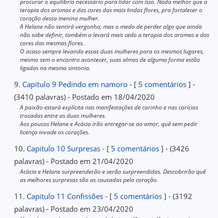
procurar o equilíbrio necessário para lidar com isso. Nada melhor que a
terapia dos aromas e das cores das mais lindas flores, pra fortalecer o
coração dessa menina mulher.
A Helane não sentirá vergonha, mas o medo de perder algo que ainda
não sabe definir, também a levará mais cedo a terapia dos aromas e das
cores das mesmas flores.
O acaso sempre levando essas duas mulheres para os mesmos lugares,
mesmo sem o encontro acontecer, suas almas de alguma forma estão
ligadas na mesma sintonia.
9.
Capitulo 9 Pedindo em namoro
- [
5 comentários
] -
(3410 palavras) - Postado em 18/04/2020
A paixão estará explícita nas manifestações de carinho e nas carícias
trocadas entre as duas mulheres.
Aos poucos Helane e Acácia irão entregar-se ao amor, quê sem pedir
licença invade os corações.
10.
Capitulo 10 Surpresas
- [
5 comentários
] - (3426
palavras) - Postado em 21/04/2020
Acácia e Helane surpreenderão e serão surpreendidas. Descobrirão quê
as melhores surpresas são as causadas pelo coração.
11.
Capitulo 11 Confissões
- [
5 comentários
] - (3192
palavras) - Postado em 23/04/2020