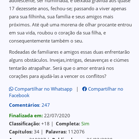
adolescente, ser humilhada, e deixada grávida aos quase
17 dezessete anos, fechou-se; passando a viver apenas
para sua filhinha, sua família e seus amigos mais
próximos. Até quê uma morena de olhar procante entrou
em sua vida, roubou o coração da sua filha, e
consequentemente também o seu.
Rodeadas de familiares e amigos essas duas enfrentarão
alguns obstáculos. Invejas,intrigas, desavenças e ciúmes
tentarão atrapalhar. Será que o amor entrará nos
corações para ajudá-las a vencer os conflitos?
Compartilhar no Whatsapp
|
Compartilhar no
Facebook
Comentários
: 247
Finalizada em:
22/07/2020
Classificação:
+18 |
Completa:
Sim
Capítulos:
34 |
Palavras:
112076