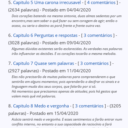
5.
Capitulo 5 Uma carona irrecusavel
- [
4 comentários
] -
(2634 palavras) - Postado em 04/04/2020
Dois corações batendo na mesma sintonia, duas almas sedentas por um
encontro,mas sem saber o quê fazer ou sem coragem de agir; então o
acaso, ou seria o destino as porá frente a frente outra vez.
6.
Capitulo 6 Perguntas e respostas
- [
3 comentários
] -
(3028 palavras) - Postado em 09/04/2020
Algumas dúvidas existentes serão esclarecidas. As verdades nas palavras
irão influenciar as decisões. E os corações tocarão a mesma melodia.
7.
Capitulo 7 Quase sem palavras
- [
3 comentários
] -
(2927 palavras) - Postado em 11/04/2020
Elas não precisarão de muitas palavras para compreenderem o que
sentirão em alguns momentos; pois aprenderão a decifrar os sinais e a
linguagem muda dos seus corpos, que falarão por si só.
Há momentos que precisamos apenas de atitudes; pois há gestos que
valem mais quê mil palavras.
8.
Capitulo 8 Medo e vergonha
- [
3 comentários
] - (3205
palavras) - Postado em 15/04/2020
Acácia sentirá medo e vergonha. E esses sentimentos a farão entrar num
conflito interno, no entanto a sua capacidade de raciocínio a fará