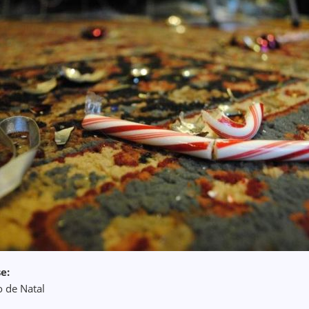
e:
o de Natal