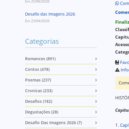
Em 25/06/2026
Comp
Comen
Desafio das Imagens 2026
Em 23/04/2026
Final
Classi
Capítu
Categorias
Acess
Catego
Romances (891)
Favo
Contos (478)
Info
Poemas (237)
Come
Cronicas (233)
HISTÓ
Desafios (182)
Capítu
Degustações (28)
Desafio Das Imagens 2026 (7)
1.
Capí