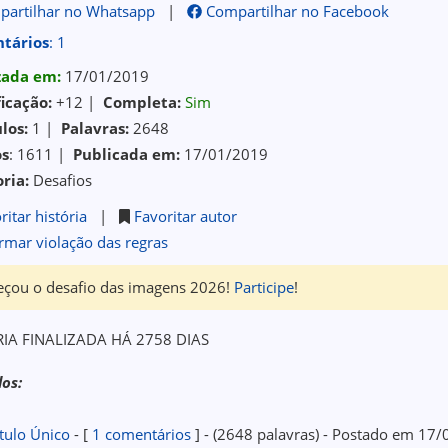
artilhar no Whatsapp
|
Compartilhar no Facebook
tários
: 1
izada em:
17/01/2019
ficação:
+12 |
Completa:
Sim
los:
1 |
Palavras:
2648
os
: 1611 |
Publicada em:
17/01/2019
ria:
Desafios
ritar história
|
Favoritar autor
rmar violação das regras
çou o desafio das imagens 2026!
Participe
!
RIA FINALIZADA HÁ 2758 DIAS
los:
tulo Único
- [
1 comentários
] - (2648 palavras) - Postado em 17