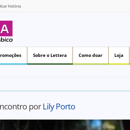
icar história
Promoções
Sobre o Lettera
Como doar
Loja
ncontro por
Lily Porto