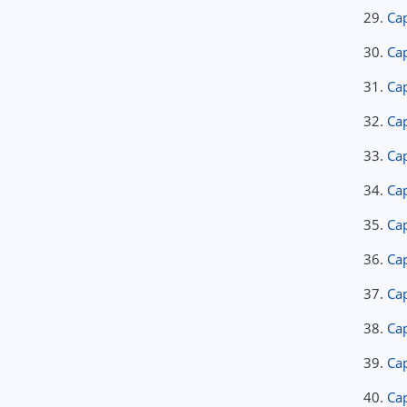
29.
Cap
30.
Cap
31.
Cap
32.
Ca
33.
Cap
34.
Cap
35.
Cap
36.
Cap
37.
Cap
38.
Ca
39.
Cap
40.
Ca