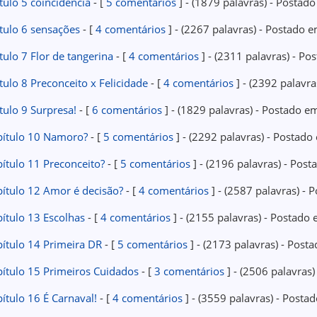
tulo 5 coincidência
- [
5 comentários
] - (1879 palavras) - Posta
tulo 6 sensações
- [
4 comentários
] - (2267 palavras) - Postado
tulo 7 Flor de tangerina
- [
4 comentários
] - (2311 palavras) - P
tulo 8 Preconceito x Felicidade
- [
4 comentários
] - (2392 palavr
tulo 9 Surpresa!
- [
6 comentários
] - (1829 palavras) - Postado 
pítulo 10 Namoro?
- [
5 comentários
] - (2292 palavras) - Postad
ítulo 11 Preconceito?
- [
5 comentários
] - (2196 palavras) - Po
pítulo 12 Amor é decisão?
- [
4 comentários
] - (2587 palavras) -
ítulo 13 Escolhas
- [
4 comentários
] - (2155 palavras) - Postad
ítulo 14 Primeira DR
- [
5 comentários
] - (2173 palavras) - Pos
pítulo 15 Primeiros Cuidados
- [
3 comentários
] - (2506 palavras
ítulo 16 É Carnaval!
- [
4 comentários
] - (3559 palavras) - Post