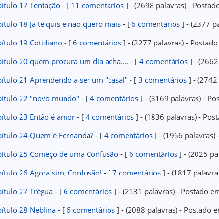
pítulo 17 Tentação
- [
11 comentários
] - (2698 palavras) - Post
ítulo 18 Já te quis e não quero mais
- [
6 comentários
] - (2377 p
ítulo 19 Cotidiano
- [
6 comentários
] - (2277 palavras) - Posta
ítulo 20 quem procura um dia acha....
- [
4 comentários
] - (266
ítulo 21 Aprendendo a ser um "casal"
- [
3 comentários
] - (2742
pítulo 22 "novo mundo"
- [
4 comentários
] - (3169 palavras) - 
pítulo 23 Então é amor
- [
4 comentários
] - (1836 palavras) - Po
pítulo 24 Quem é Fernanda?
- [
4 comentários
] - (1966 palavras
pítulo 25 Começo de uma Confusão
- [
6 comentários
] - (2025 p
ítulo 26 Agora sim, Confusão!
- [
7 comentários
] - (1817 palavr
pítulo 27 Trégua
- [
6 comentários
] - (2131 palavras) - Postado 
pítulo 28 Neblina
- [
6 comentários
] - (2088 palavras) - Postado