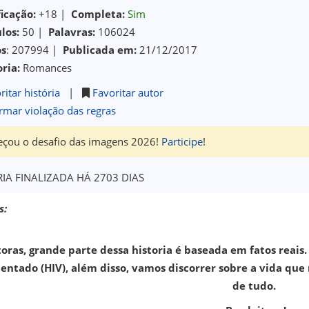
ficação:
+18 |
Completa:
Sim
los:
50 |
Palavras:
106024
os
: 207994 |
Publicada em:
21/12/2017
ria:
Romances
ritar história
|
Favoritar autor
rmar violação das regras
çou o desafio das imagens 2026!
Participe
!
RIA FINALIZADA HÁ 2703 DIAS
s:
toras, grande parte dessa historia é baseada em fatos reai
ntado (HIV), além disso, vamos discorrer sobre a vida que
de tudo.