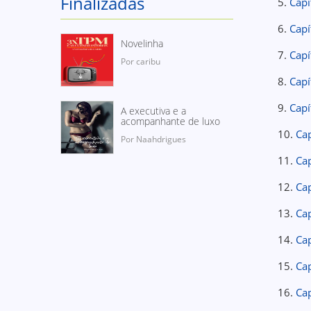
Finalizadas
5.
Capí
6.
Capí
Novelinha
7.
Capí
Por caribu
8.
Capí
9.
Capí
A executiva e a
acompanhante de luxo
10.
Ca
Por Naahdrigues
11.
Cap
12.
Ca
13.
Cap
14.
Cap
15.
Ca
16.
Cap