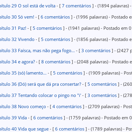
ítulo 29 O sol está de volta
- [
7 comentários
] - (1894 palavras)
ítulo 30 Só vem!
- [
6 comentários
] - (1996 palavras) - Postado
ítulo 31 Paz!
- [
5 comentários
] - (1941 palavras) - Postado em
pítulo 32 Vivendo
- [
5 comentários
] - (1856 palavras) - Postado
ítulo 33 Faísca, mas não pega fogo...
- [
3 comentários
] - (2427 
ítulo 34 e agora?
- [
8 comentários
] - (2048 palavras) - Postad
ítulo 35 (só) lamento...
- [
5 comentários
] - (1909 palavras) - P
ítulo 36 (Dó) será que dá pra consertar?
- [
5 comentários
] - (26
ítulo 37 Tentando colocar o pingo no "i'
- [
3 comentários
] - (27
pítulo 38 Novo começo
- [
4 comentários
] - (2709 palavras) - P
ítulo 39 Vida
- [
6 comentários
] - (1759 palavras) - Postado em
pítulo 40 Vida que segue
- [
6 comentários
] - (1789 palavras) - 