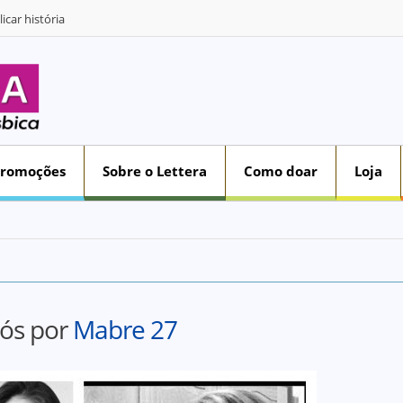
icar história
Promoções
Sobre o Lettera
Como doar
Loja
rós por
Mabre 27