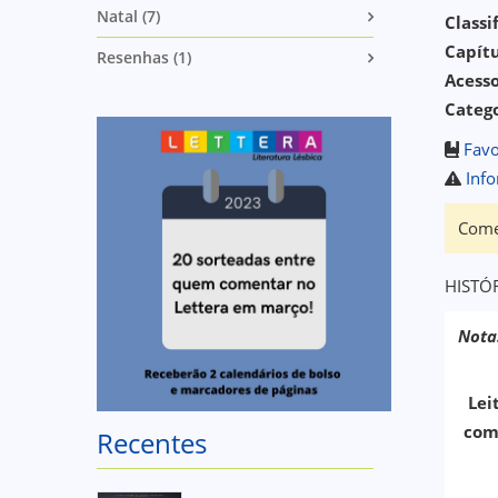
Natal (7)
Classi
Capítu
Resenhas (1)
Acess
Catego
Favo
Info
Come
HISTÓ
Nota
Lei
come
Recentes