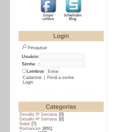
Login
Pesquisar
Usuário:
Senha :
Lembrar
Cadastrar
|
Perdi a senha
Login
Categorias
Desafio 3ª Semana
[0]
Desafio 4ª Semana
[0]
Natal
[7]
Romances
[891]