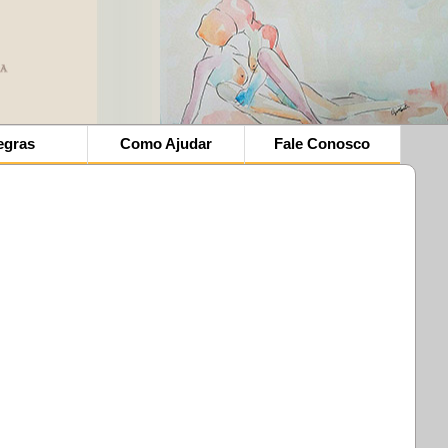
egras
Como Ajudar
Fale Conosco