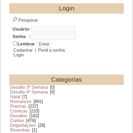
Login
Pesquisar
Usuário:
Senha :
Lembrar
Cadastrar
|
Perdi a senha
Login
Categorias
Desafio 3ª Semana
[0]
Desafio 4ª Semana
[0]
Natal
[7]
Romances
[891]
Poemas
[237]
Cronicas
[233]
Desafios
[182]
Contos
[478]
Degustações
[28]
Resenhas
[1]