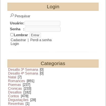
Login
Pesquisar
Usuário:
Senha :
Lembrar
Cadastrar
|
Perdi a senha
Login
Categorias
Desafio 3ª Semana
[0]
Desafio 4ª Semana
[0]
Natal
[7]
Romances
[891]
Poemas
[237]
Cronicas
[233]
Desafios
[182]
Contos
[478]
Degustações
[28]
Resenhas
[1]