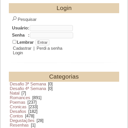
Login
Pesquisar
Usuário:
Senha :
Lembrar
Cadastrar
|
Perdi a senha
Login
Categorias
Desafio 3ª Semana
[0]
Desafio 4ª Semana
[0]
Natal
[7]
Romances
[891]
Poemas
[237]
Cronicas
[233]
Desafios
[182]
Contos
[478]
Degustações
[28]
Resenhas
[1]