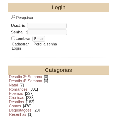
Login
Pesquisar
Usuário:
Senha :
Lembrar
Cadastrar
|
Perdi a senha
Login
Categorias
Desafio 3ª Semana
[0]
Desafio 4ª Semana
[0]
Natal
[7]
Romances
[891]
Poemas
[237]
Cronicas
[233]
Desafios
[182]
Contos
[478]
Degustações
[28]
Resenhas
[1]