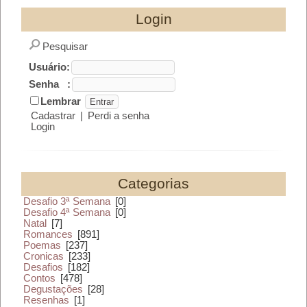
Login
Pesquisar
Usuário:
Senha :
Lembrar
Cadastrar
|
Perdi a senha
Login
Categorias
Desafio 3ª Semana
[0]
Desafio 4ª Semana
[0]
Natal
[7]
Romances
[891]
Poemas
[237]
Cronicas
[233]
Desafios
[182]
Contos
[478]
Degustações
[28]
Resenhas
[1]