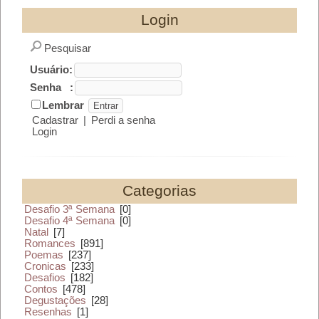
Login
Pesquisar
Usuário:
Senha :
Lembrar
Cadastrar
|
Perdi a senha
Login
Categorias
Desafio 3ª Semana
[0]
Desafio 4ª Semana
[0]
Natal
[7]
Romances
[891]
Poemas
[237]
Cronicas
[233]
Desafios
[182]
Contos
[478]
Degustações
[28]
Resenhas
[1]