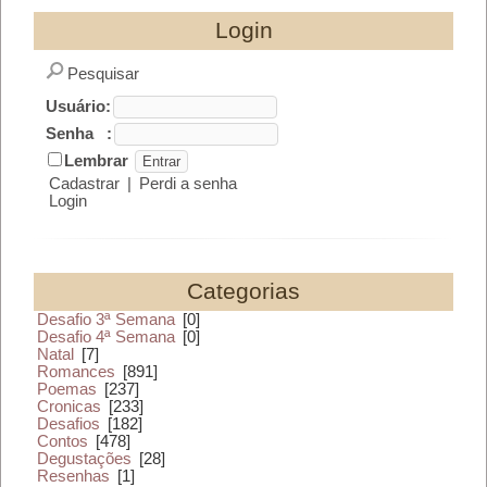
Login
Pesquisar
Usuário:
Senha :
Lembrar
Cadastrar
|
Perdi a senha
Login
Categorias
Desafio 3ª Semana
[0]
Desafio 4ª Semana
[0]
Natal
[7]
Romances
[891]
Poemas
[237]
Cronicas
[233]
Desafios
[182]
Contos
[478]
Degustações
[28]
Resenhas
[1]